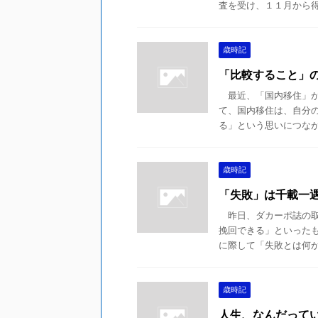
査を受け、１１月から得度
歳時記
「比較すること」
最近、「国内移住」が
て、国内移住は、自分
る」という思いにつながる
歳時記
「失敗」は千載一
昨日、ダカーポ誌の取
挽回できる」といった
に際して「失敗とは何か」
歳時記
人生、なんだって