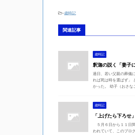
-
歳時記
関連記事
歳時記
釈迦の説く「妻子
過日、若い父親の葬儀に
れば死は時を選ばず」
かった。 幼子（おさなご
歳時記
「上げたら下ろせ
５月６日から１１日間
われていて、このブロ