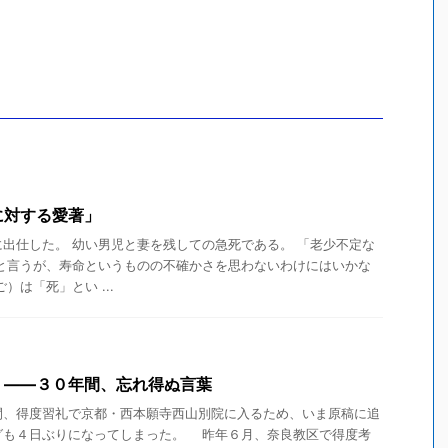
に対する愛著」
出仕した。 幼い男児と妻を残しての急死である。 「老少不定な
 と言うが、寿命というものの不確かさを思わないわけにはいかな
）は「死」とい ...
」――３０年間、忘れ得ぬ言葉
、得度習礼で京都・西本願寺西山別院に入るため、いま原稿に追
グも４日ぶりになってしまった。 昨年６月、奈良教区で得度考