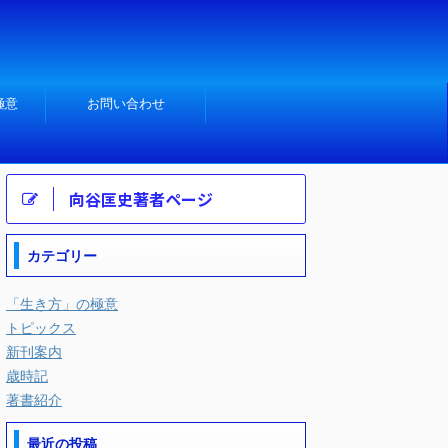
極意
お問い合わせ
向谷匡史著者ページ
カテゴリー
「生き方」の極意
トピックス
新刊案内
歳時記
著書紹介
最近の投稿