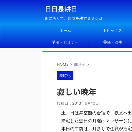
日日是耕日
俗にありて、煩悩を耕す３６５日
ホーム
トピックス
講演・セミナー
葬儀・法事
HOME
>
歳時記
>
歳時記
寂しい晩年
投稿日：
2013年9月10日
土、日は昇空館の合宿で、秩父へ出
帰宅した翌日の月曜はマッサージに
本日の午前は、月参りで住職が拙宅