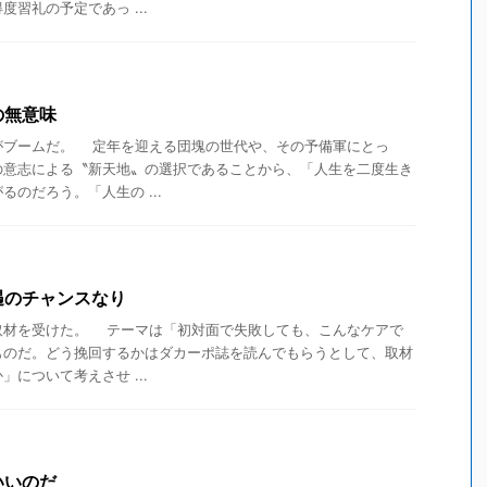
習礼の予定であっ ...
の無意味
ブームだ。 定年を迎える団塊の世代や、その予備軍にとっ
の意志による〝新天地〟の選択であることから、「人生を二度生き
のだろう。「人生の ...
遇のチャンスなり
材を受けた。 テーマは「初対面で失敗しても、こんなケアで
ものだ。どう挽回するかはダカーポ誌を読んでもらうとして、取材
について考えさせ ...
いいのだ