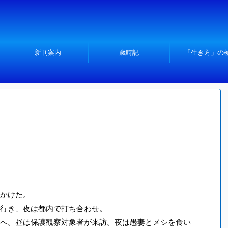
新刊案内
歳時記
「生き方」の
かけた。
行き、夜は都内で打ち合わせ。
へ。昼は保護観察対象者が来訪。夜は愚妻とメシを食い