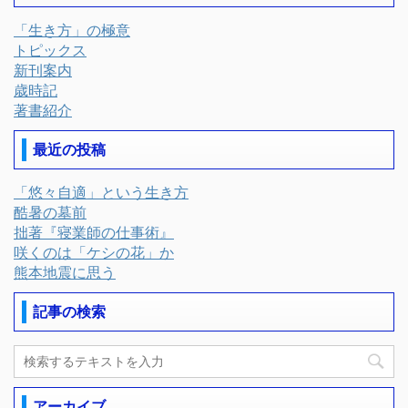
「生き方」の極意
トピックス
新刊案内
歳時記
著書紹介
最近の投稿
「悠々自適」という生き方
酷暑の墓前
拙著『寝業師の仕事術』
咲くのは「ケシの花」か
熊本地震に思う
記事の検索
アーカイブ