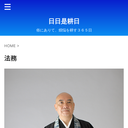
日日是耕日
俗にありて、煩悩を耕す３６５日
HOME
>
法務