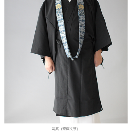
写真（齋藤文護）