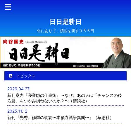
日日是耕日
俗にありて、煩悩を耕す３６５日
トピックス
2026.04.27
新刊案内『寝業師の仕事術』〜なぜ、あの人は「チャンスの後
ろ髪」をつかみ損ねないのか？〜（清談社）
2025.11.12
新刊『光秀、修羅の饗宴〜本願寺戦争異聞〜』（草思社）