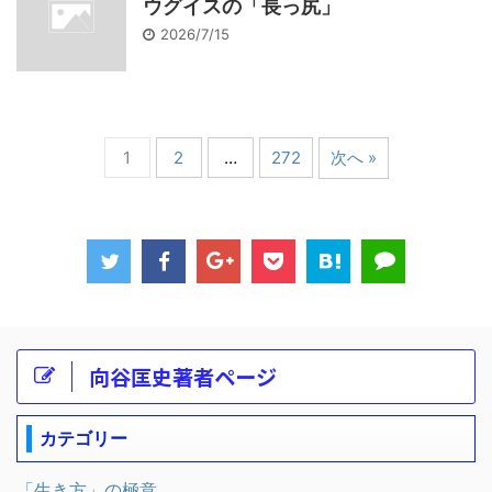
ウグイスの「長っ尻」
2026/7/15
1
2
…
272
次へ »
向谷匡史著者ページ
カテゴリー
「生き方」の極意