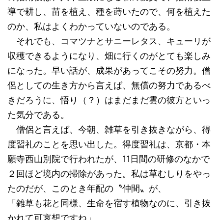
導で耕し、苗を植え、種を蒔いたので、何を植えた
のか、私はよくわかっていないのである。
それでも、コマツナとサニーレタス、キューリが
収穫できるようになり、畑に行くのがとても楽しみ
になった。早い話が、成果があってこその努力。僧
侶としての生き方から言えば、無償の努力であるべ
きだろうに、悟り（？）はまだまだ雲の彼方といっ
た気分である。
僧侶と言えば、今朝、雑草を引き抜きながら、得
度習礼のことを思い出した。得度習礼は、京都・本
願寺西山別院で行われたが、11日間の研修のなかで
２回ほど境内の掃除があった。私は草むしりをやっ
たのだが、このとき年配の〝仲間〟が、
「雑草も花と同様、生命を宿す植物なのに、引き抜
かれて可哀想ですね」