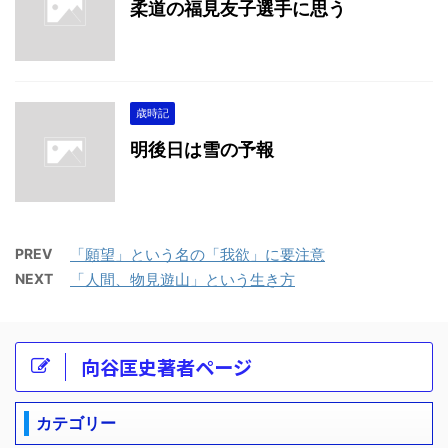
柔道の福見友子選手に思う
歳時記
明後日は雪の予報
PREV
「願望」という名の「我欲」に要注意
NEXT
「人間、物見遊山」という生き方
向谷匡史著者ページ
カテゴリー