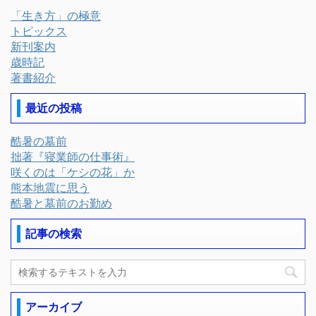
「生き方」の極意
トピックス
新刊案内
歳時記
著書紹介
最近の投稿
酷暑の墓前
拙著『寝業師の仕事術』
咲くのは「ケシの花」か
熊本地震に思う
酷暑と墓前のお勤め
記事の検索
アーカイブ