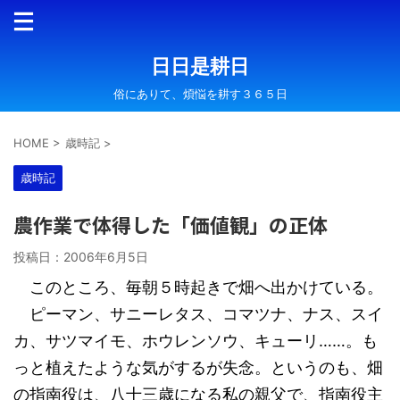
日日是耕日
俗にありて、煩悩を耕す３６５日
HOME
>
歳時記
>
歳時記
農作業で体得した「価値観」の正体
投稿日：
2006年6月5日
このところ、毎朝５時起きで畑へ出かけている。
ピーマン、サニーレタス、コマツナ、ナス、スイ
カ、サツマイモ、ホウレンソウ、キューリ……。も
っと植えたような気がするが失念。というのも、畑
の指南役は、八十三歳になる私の親父で、指南役主