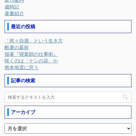
新刊案内
歳時記
著書紹介
最近の投稿
「悠々自適」という生き方
酷暑の墓前
拙著『寝業師の仕事術』
咲くのは「ケシの花」か
熊本地震に思う
記事の検索
アーカイブ