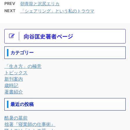
PREV
朝青龍と沢尻エリカ
NEXT
「シェアリング」という私のトラウマ
向谷匡史著者ページ
カテゴリー
「生き方」の極意
トピックス
新刊案内
歳時記
著書紹介
最近の投稿
酷暑の墓前
拙著『寝業師の仕事術』