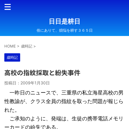
日日是耕日
俗にありて、煩悩を耕す３６５日
HOME
>
歳時記
>
歳時記
高校の指紋採取と紛失事件
投稿日：
2009年1月30日
一昨日のニュースで、三重県の私立海星高校の男
性教諭が、クラス全員の指紋を取った問題が報じら
れた。
ご承知のように、発端は、生徒の携帯電話メモリ
ーカードの紛失である。