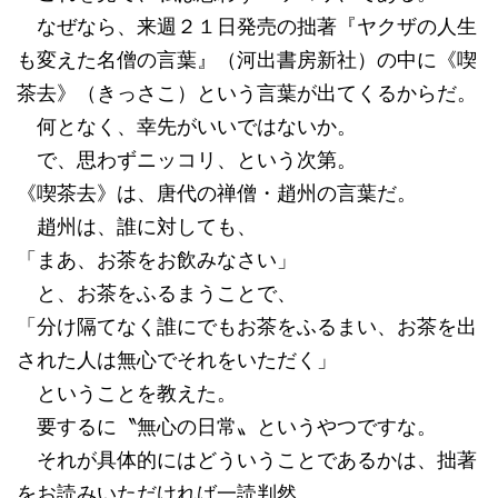
なぜなら、来週２１日発売の拙著『ヤクザの人生
も変えた名僧の言葉』（河出書房新社）の中に《喫
茶去》（きっさこ）という言葉が出てくるからだ。
何となく、幸先がいいではないか。
で、思わずニッコリ、という次第。
《喫茶去》は、唐代の禅僧・趙州の言葉だ。
趙州は、誰に対しても、
「まあ、お茶をお飲みなさい」
と、お茶をふるまうことで、
「分け隔てなく誰にでもお茶をふるまい、お茶を出
された人は無心でそれをいただく」
ということを教えた。
要するに〝無心の日常〟というやつですな。
それが具体的にはどういうことであるかは、拙著
をお読みいただければ一読判然。