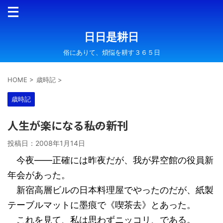
日日是耕日
俗にありて、煩悩を耕す３６５日
HOME
>
歳時記
>
歳時記
人生が楽になる――私の新刊
投稿日：
2008年1月14日
今夜――正確には昨夜だが、我が昇空館の役員新
年会があった。
新宿高層ビルの日本料理屋でやったのだが、紙製
テーブルマットに墨痕で《喫茶去》とあった。
これを見て、私は思わずニッコリ、である。