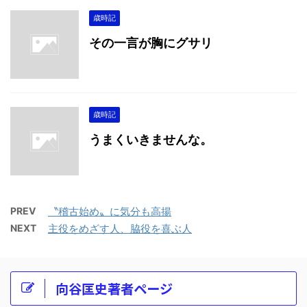
歳時記
その一言が胸にグサリ
歳時記
うまくいきませんな。
PREV
〝稽古始め〟に気分も高揚
NEXT
主役をめざす人、脇役を喜ぶ人
向谷匡史著者ページ