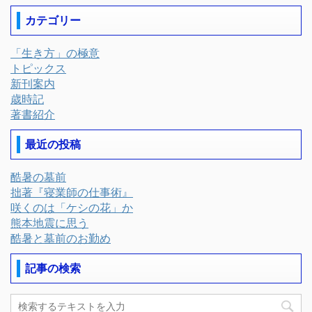
カテゴリー
「生き方」の極意
トピックス
新刊案内
歳時記
著書紹介
最近の投稿
酷暑の墓前
拙著『寝業師の仕事術』
咲くのは「ケシの花」か
熊本地震に思う
酷暑と墓前のお勤め
記事の検索