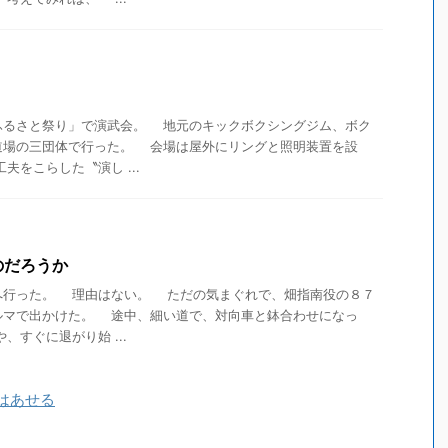
るさと祭り」で演武会。 地元のキックボクシングジム、ボク
道場の三団体で行った。 会場は屋外にリングと照明装置を設
をこらした〝演し ...
のだろうか
行った。 理由はない。 ただの気まぐれで、畑指南役の８７
ルマで出かけた。 途中、細い道で、対向車と鉢合わせになっ
すぐに退がり始 ...
はあせる