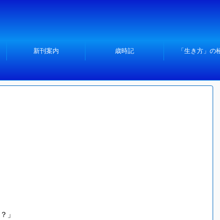
新刊案内
歳時記
「生き方」の
？」