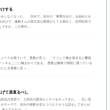
分けする
をしなくなった。 自分で、自分の「事業仕分け」を始めたか
仕分けで、蓮舫さんの居丈高な態度がとても面白く、自問自答で
ですか、この帯代 ...
ニュースを観ていて、愚妻が言う。 「どうして働き過ぎると鬱病
ノンキもここに極まれりである。 愚妻は膝痛で病院に通っている
とき愚妻に言っ ...
上げて居直るべし
所品川支部で、２回目の講演セミナーをやってきた。 広い意
」がテーマで、自分の体験を交えつつエラそうな話をしてきたが、
えてみれば、「 ...