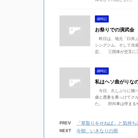
歳時記
お祭りでの演武会
昨日は、地元「臼井ふ
シングジム、そして当
定。 三団体が交互に工夫
歳時記
私はヘソ曲がりな
今日、久しぶりに畑へ
歳と愚妻を乗っけてク
た。 対向車は停まるや、
PREV
「草取りをせねば」と気持ち
NEXT
今朝、いきなりの雨