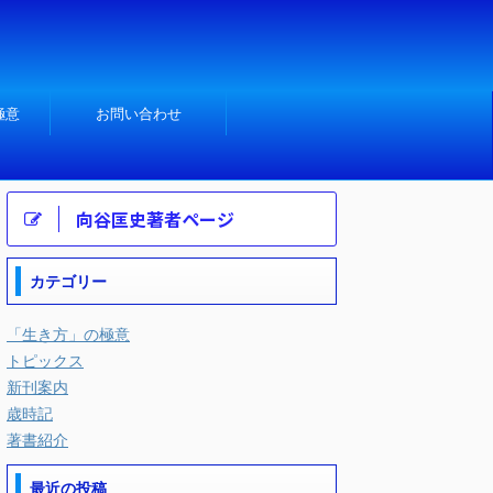
極意
お問い合わせ
向谷匡史著者ページ
カテゴリー
「生き方」の極意
トピックス
新刊案内
歳時記
著書紹介
最近の投稿