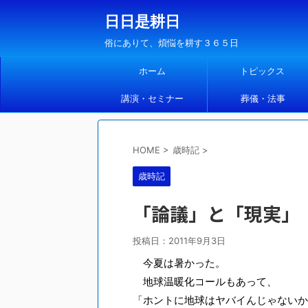
日日是耕日
俗にありて、煩悩を耕す３６５日
ホーム
トピックス
講演・セミナー
葬儀・法事
HOME
>
歳時記
>
歳時記
「論議」と「現実」
投稿日：
2011年9月3日
今夏は暑かった。
地球温暖化コールもあって、
「ホントに地球はヤバイんじゃないか