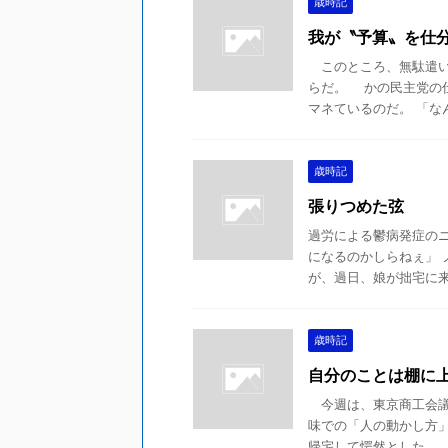
歳時記
我が〝予算〟を仕
このところ、無駄遣い
らだ。 かの民主党の
マネているのだ。 「なん
歳時記
張りつめた弦
過労による鬱病発症の
になるのかしらねぇ」 
が、過日、娘が拙宅に来た
歳時記
自分のことは棚に
今週は、東京商工会議
味での「人の動かし方
帰宅して愕然とした。 考