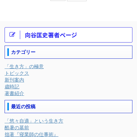
向谷匡史著者ページ
カテゴリー
「生き方」の極意
トピックス
新刊案内
歳時記
著書紹介
最近の投稿
「悠々自適」という生き方
酷暑の墓前
拙著『寝業師の仕事術』