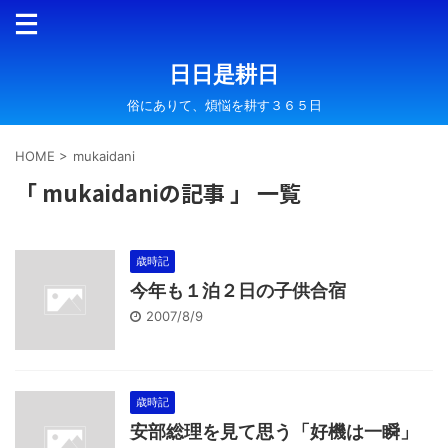
日日是耕日
俗にありて、煩悩を耕す３６５日
HOME
>
mukaidani
「 mukaidaniの記事 」 一覧
歳時記
今年も１泊２日の子供合宿
2007/8/9
歳時記
安部総理を見て思う「好機は一瞬」