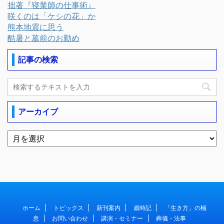
拙著『寝業師の仕事術』
咲くのは「ケシの花」か
熊本地震に思う
酷暑と墓前のお勤め
記事の検索
アーカイブ
ホーム
トピックス
新刊案内
歳時記
「生き方」の極
意
お問い合わせ
講演・セミナー
葬儀・法事