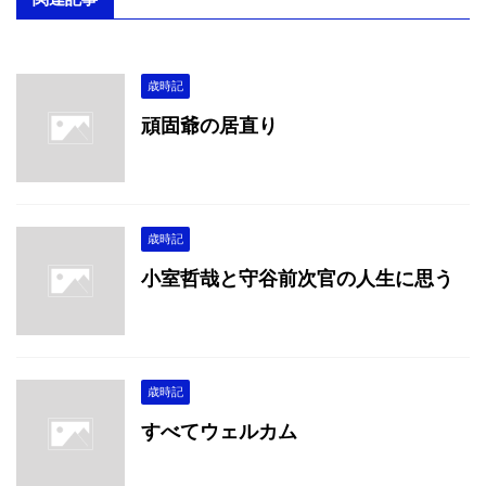
歳時記
頑固爺の居直り
歳時記
小室哲哉と守谷前次官の人生に思う
歳時記
すべてウェルカム