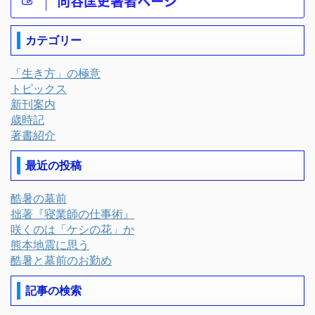
向谷匡史著者ページ
カテゴリー
「生き方」の極意
トピックス
新刊案内
歳時記
著書紹介
最近の投稿
酷暑の墓前
拙著『寝業師の仕事術』
咲くのは「ケシの花」か
熊本地震に思う
酷暑と墓前のお勤め
記事の検索