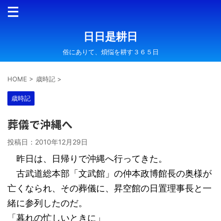
日日是耕日
俗にありて、煩悩を耕す３６５日
HOME
>
歳時記
>
歳時記
葬儀で沖縄へ
投稿日：
2010年12月29日
昨日は、日帰りで沖縄へ行ってきた。
古武道総本部「文武館」の仲本政博館長の奥様が
亡くなられ、その葬儀に、昇空館の日置理事長と一
緒に参列したのだ。
「暮れの忙しいときに」