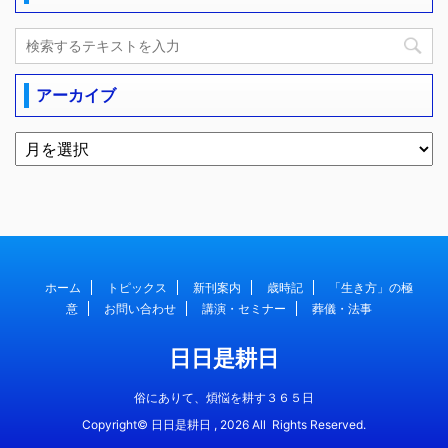
アーカイブ
ホーム
トピックス
新刊案内
歳時記
「生き方」の極
意
お問い合わせ
講演・セミナー
葬儀・法事
日日是耕日
俗にありて、煩悩を耕す３６５日
Copyright© 日日是耕日 , 2026 All Rights Reserved.