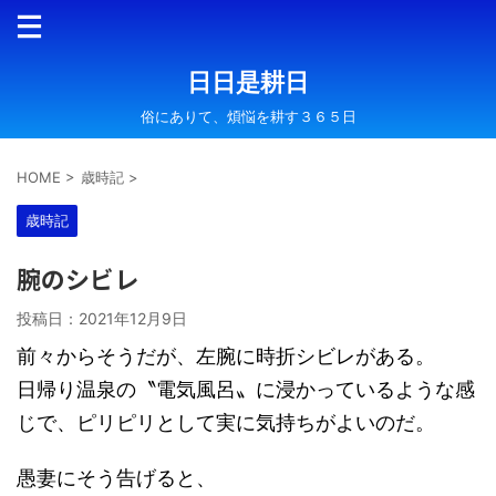
日日是耕日
俗にありて、煩悩を耕す３６５日
HOME
>
歳時記
>
歳時記
腕のシビレ
投稿日：
2021年12月9日
前々からそうだが、左腕に時折シビレがある。
日帰り温泉の〝電気風呂〟に浸かっているような感
じで、ピリピリとして実に気持ちがよいのだ。
愚妻にそう告げると、