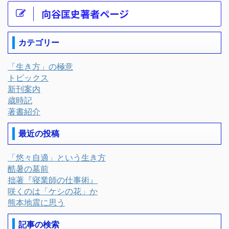
向谷匡史著者ページ
カテゴリー
「生き方」の極意
トピックス
新刊案内
歳時記
著書紹介
最近の投稿
「悠々自適」という生き方
酷暑の墓前
拙著『寝業師の仕事術』
咲くのは「ケシの花」か
熊本地震に思う
記事の検索