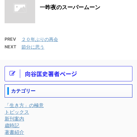
一昨夜のスーパームーン
PREV
２０年ぶりの再会
NEXT
節分に思う
向谷匡史著者ページ
カテゴリー
「生き方」の極意
トピックス
新刊案内
歳時記
著書紹介