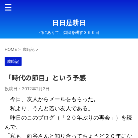
日日是耕日
俗にありて、煩悩を耕す３６５日
HOME
>
歳時記
>
歳時記
「時代の節目」という予感
投稿日：
2012年2月2日
今日、友人からメールをもらった。
私より、うんと若い友人である。
昨日のこのブログ（「２０年ぶりの再会」）を読
んで、
「私も、向谷さんと知り合ってちょうど２０年にな