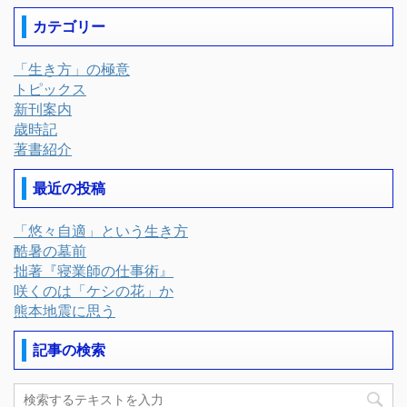
カテゴリー
「生き方」の極意
トピックス
新刊案内
歳時記
著書紹介
最近の投稿
「悠々自適」という生き方
酷暑の墓前
拙著『寝業師の仕事術』
咲くのは「ケシの花」か
熊本地震に思う
記事の検索