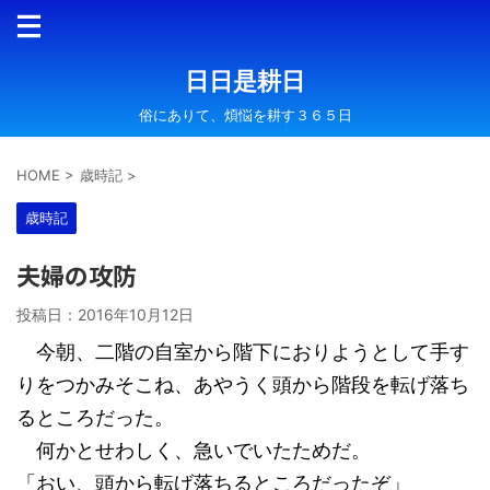
日日是耕日
俗にありて、煩悩を耕す３６５日
HOME
>
歳時記
>
歳時記
夫婦の攻防
投稿日：
2016年10月12日
今朝、二階の自室から階下におりようとして手す
りをつかみそこね、あやうく頭から階段を転げ落ち
るところだった。
何かとせわしく、急いでいたためだ。
「おい、頭から転げ落ちるところだったぞ」