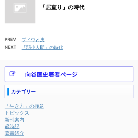
「居直り」の時代
PREV
ブドウと皮
NEXT
「弱小人間」の時代
向谷匡史著者ページ
カテゴリー
「生き方」の極意
トピックス
新刊案内
歳時記
著書紹介