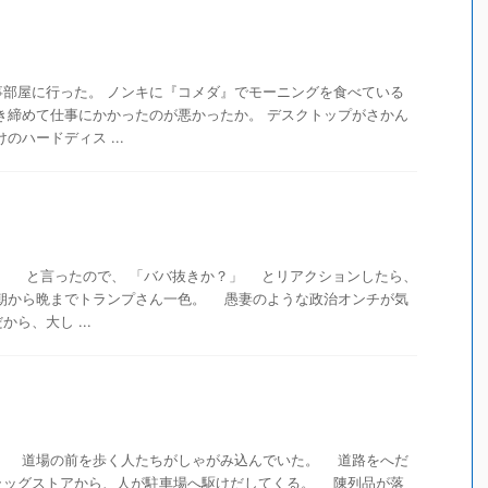
事部屋に行った。 ノンキに『コメダ』でモーニングを食べている
き締めて仕事にかかったのが悪かったか。 デスクトップがさかん
のハードディス ...
」
」 と言ったので、 「ババ抜きか？」 とリアクションしたら、
朝から晩までトランプさん一色。 愚妻のような政治オンチが気
ら、大し ...
 道場の前を歩く人たちがしゃがみ込んでいた。 道路をへだ
ラッグストアから、人が駐車場へ駆けだしてくる。 陳列品が落