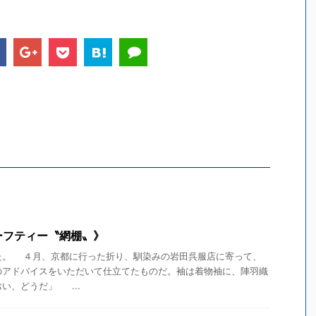
ーフティー〝網棚〟》
。 ４月、京都に行った折り、馴染みの岩田呉服店に寄って、
のアドバイスをいただいて仕立てたものだ。袖は着物袖に、陣羽織
い、どうだ」 ...