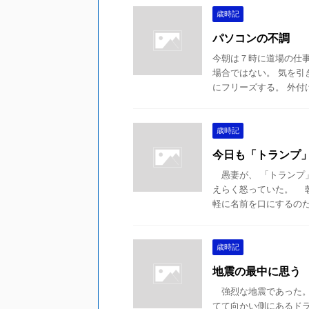
歳時記
パソコンの不調
今朝は７時に道場の仕
場合ではない。 気を引
にフリーズする。 外付け
歳時記
今日も「トランプ
愚妻が、 「トランプ
えらく怒っていた。 
軽に名前を口にするのだか
歳時記
地震の最中に思う
強烈な地震であった。
てて向かい側にあるド