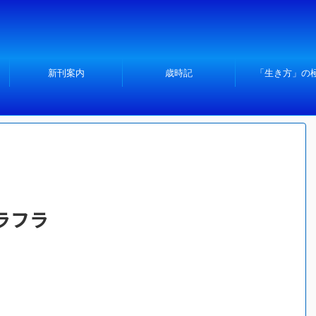
新刊案内
歳時記
「生き方」の
ラフラ