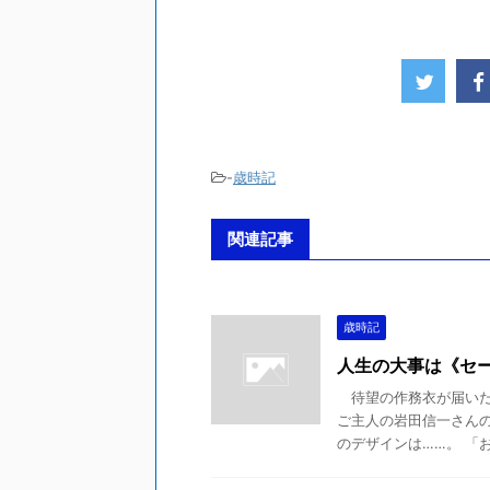
-
歳時記
関連記事
歳時記
人生の大事は《セ
待望の作務衣が届いた
ご主人の岩田信一さん
のデザインは……。 「お