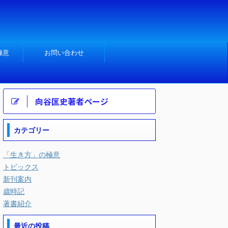
極意
お問い合わせ
向谷匡史著者ページ
カテゴリー
「生き方」の極意
トピックス
新刊案内
歳時記
著書紹介
最近の投稿