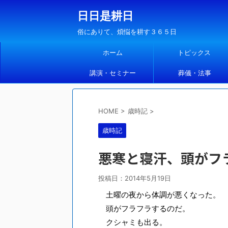
日日是耕日
俗にありて、煩悩を耕す３６５日
ホーム
トピックス
講演・セミナー
葬儀・法事
HOME
>
歳時記
>
歳時記
悪寒と寝汗、頭がフ
投稿日：
2014年5月19日
土曜の夜から体調が悪くなった。
頭がフラフラするのだ。
クシャミも出る。