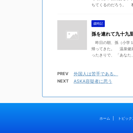
ちてくるのだろう。 私の
歳時記
孫を連れて九十九
昨日の朝、孫（小学１
帰ってきた。 温泉健
ったきりで、 「あなた、
PREV
外国人は苦手である。
NEXT
ASKA容疑者に思う
ホーム
トピック