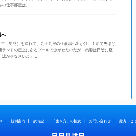
仕事部屋は、 ...
里へ
年、男児）を連れて、九十九里の仕事場へ出かけ、１泊で先ほど
康ランドの屋上にあるプールで泳がせたのだが、愚妻は日陰に座
泳がせなさいよ」 ...
ス
新刊案内
歳時記
「生き方」の極意
お問い合わせ
講演・セ