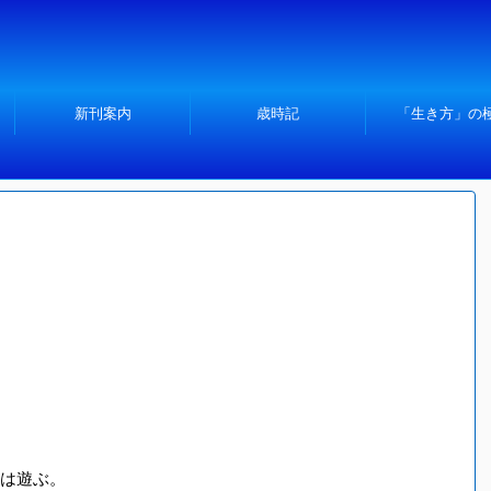
新刊案内
歳時記
「生き方」の
」
は遊ぶ。