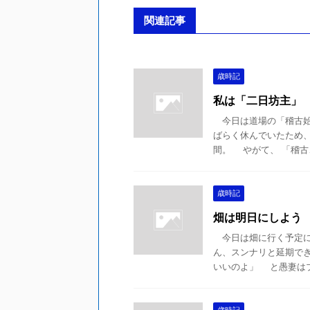
関連記事
歳時記
私は「二日坊主」
今日は道場の「稽古始
ばらく休んでいたため
間。 やがて、 「稽古、
歳時記
畑は明日にしよう
今日は畑に行く予定に
ん、スンナリと延期で
いいのよ」 と愚妻はブツ