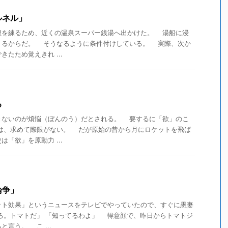
ルネル」
を練るため、近くの温泉スーパー銭湯へ出かけた。 湯船に浸
くるからだ。 そうなるように条件付けしている。 実際、次か
たため覚えきれ ...
る
ないのが煩悩（ぼんのう）だとされる。 要するに「欲」のこ
は、求めて際限がない。 だが原始の昔から月にロケットを飛ば
「欲」を原動力 ...
論争」
ット効果」というニュースをテレビでやっていたので、すぐに愚妻
ろ。トマトだ」 「知ってるわよ」 得意顔で、昨日からトマトジ
言う。 こ ...