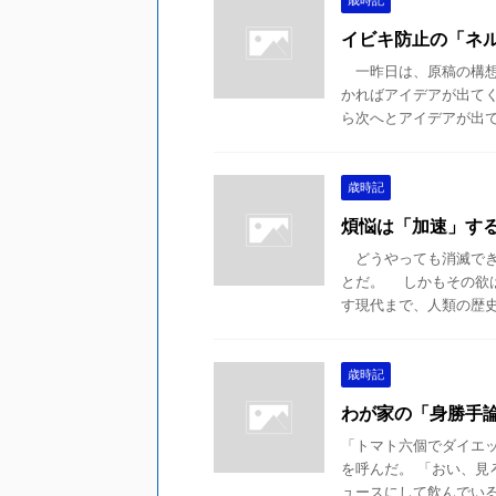
歳時記
イビキ防止の「ネ
一昨日は、原稿の構想
かればアイデアが出て
ら次へとアイデアが出でき
歳時記
煩悩は「加速」す
どうやっても消滅でき
とだ。 しかもその欲
す現代まで、人類の歴史は
歳時記
わが家の「身勝手
「トマト六個でダイエ
を呼んだ。 「おい、見
ュースにして飲んでいると