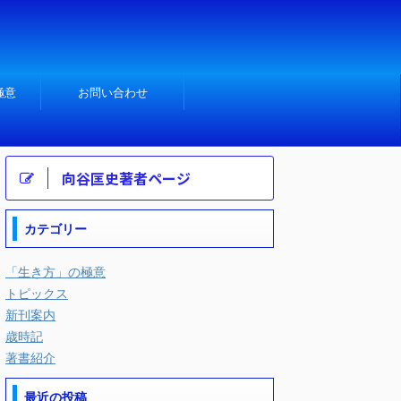
極意
お問い合わせ
向谷匡史著者ページ
カテゴリー
「生き方」の極意
トピックス
新刊案内
歳時記
著書紹介
最近の投稿