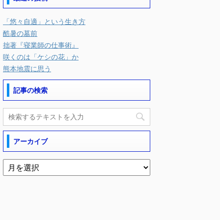
「悠々自適」という生き方
酷暑の墓前
拙著『寝業師の仕事術』
咲くのは「ケシの花」か
熊本地震に思う
記事の検索
アーカイブ