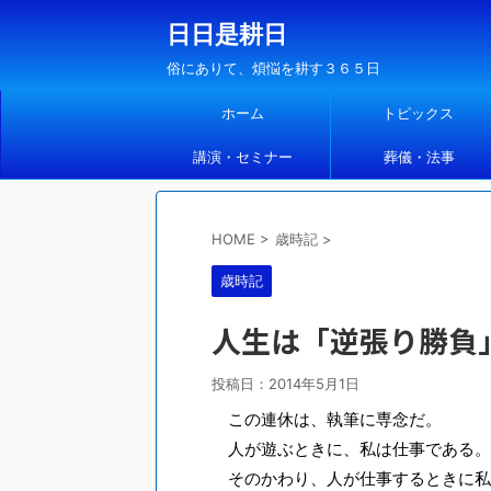
日日是耕日
俗にありて、煩悩を耕す３６５日
ホーム
トピックス
講演・セミナー
葬儀・法事
HOME
>
歳時記
>
歳時記
人生は「逆張り勝負
投稿日：
2014年5月1日
この連休は、執筆に専念だ。
人が遊ぶときに、私は仕事である。
そのかわり、人が仕事するときに私