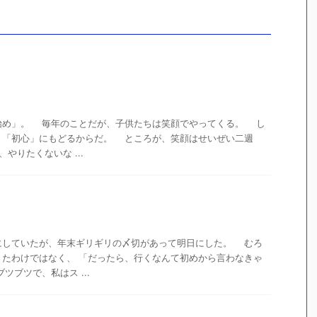
め」。 毎年のことだが、子供たちは笑顔でやってくる。 し
、「初心」にもどるからだ。 ところが、笑顔はせいぜい二週
やりたくないな ...
していたが、年末ギリギリの〆切があって明日にした。 むろ
きたわけではなく、 「だったら、行くなんて初めから言わなきゃ
ブツで、私はス ...