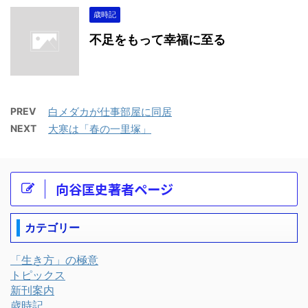
歳時記
不足をもって幸福に至る
PREV
白メダカが仕事部屋に同居
NEXT
大寒は「春の一里塚」
向谷匡史著者ページ
カテゴリー
「生き方」の極意
トピックス
新刊案内
歳時記