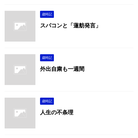
歳時記
スパコンと「蓮舫発言」
歳時記
外出自粛も一週間
歳時記
人生の不条理