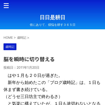
日日是耕日
俗にありて、煩悩を耕す３６５日
HOME
>
歳時記
>
歳時記
脳を瞬時に切り替える
投稿日：
2011年1月20日
はや１月も２０日が過ぎた。
新年から始めたこの「ブログ歳時記」は、１日も
休まず書き続けている。
（どうせ三日坊主で終わるさ）
と気楽に構えていたが、１日も途切れないとなる