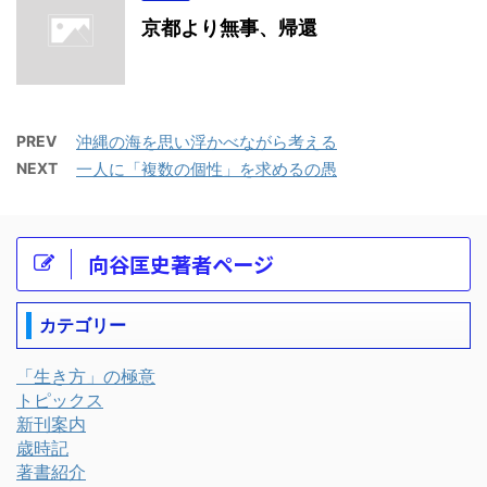
京都より無事、帰還
PREV
沖縄の海を思い浮かべながら考える
NEXT
一人に「複数の個性」を求めるの愚
向谷匡史著者ページ
カテゴリー
「生き方」の極意
トピックス
新刊案内
歳時記
著書紹介