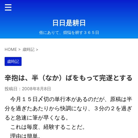
日日是耕日
俗にありて、煩悩を耕す３６５日
HOME
>
歳時記
>
歳時記
辛抱は、半（なか）ばをもって完遂とする
投稿日：
2008年8月8日
今月１５日〆切の単行本があるのだが、原稿は半
分を過ぎたあたりから快調になり、３分の２を過ぎ
ると急速に筆が早くなる。
これは毎度、経験することだ。
理由は簡単。