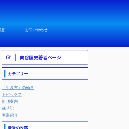
極意
お問い合わせ
向谷匡史著者ページ
カテゴリー
「生き方」の極意
トピックス
新刊案内
歳時記
著書紹介
最近の投稿