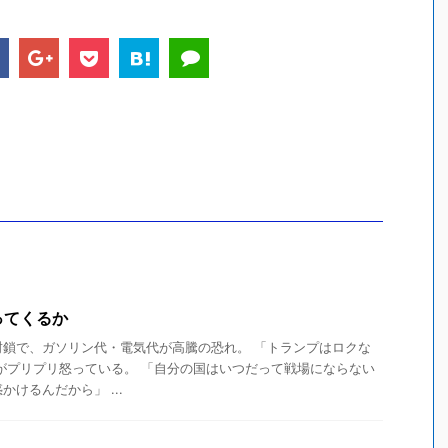
ってくるか
封鎖で、ガソリン代・電気代が高騰の恐れ。 「トランプはロクな
がプリプリ怒っている。 「自分の国はいつだって戦場にならない
けるんだから」 ...