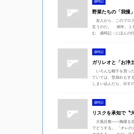
歳時記
野菜たちの「我慢
友人から、このブログ
言うのだ。 例年、１
む 歳時記・にほんの行事
歳時記
ガリレオと「お浄
いろんな帽子を買った
ていては、型崩れもす
しまい込んだら、出すのが
歳時記
リスクを承知で〝
大風呂敷――胸躍る言
でどうする。 「オレ