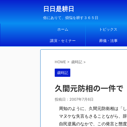
日日是耕日
俗にありて、煩悩を耕す３６５日
ホーム
トピックス
講演・セミナー
葬儀・法事
HOME
>
歳時記
>
歳時記
久間元防相の一件で
投稿日：
2007年7月6日
周知のように、久間元防衛相は「し
マヌケな失言もさることながら、辞
自民逆風のなかで、この発言と態度