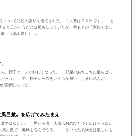
」
について記述の誤りを指摘された。 「大寒は２０日です」 と
月２０日がそうだとは私も知っていたが、手もとの『家族で楽し
』（池田書店） ...
土」
ら、帽子ケースが欲しくなった。 部屋のあちこちに散らばっ
るだろう。 で、帽子ケースをいくつか買い、しまい込んだ。
面倒になった。 ...
大風呂敷〟を広げてみたまえ
葉ではないか。 男たる者、大風呂敷のひとつも広げられない
の大風呂敷で、地球を包んでやる」――といった気構えは欲しいも