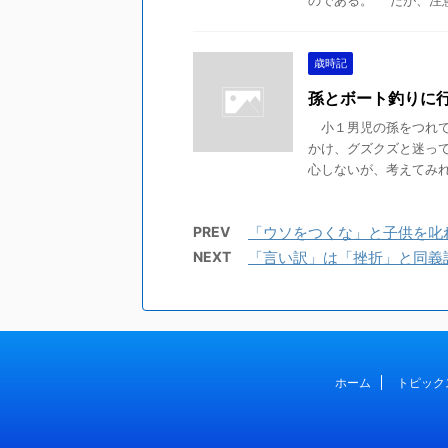
のである。 だが、注意す
歳時記
孫とボート釣りに
小１男児の孫をつれて
かけ、グズクズと迷っ
心しないが、考えてみれば
PREV
「ウソをつくな」と子供を叱
NEXT
「言い訳」は「挫折」と同義
ホーム
トピック