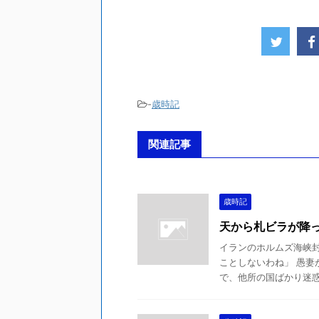
-
歳時記
関連記事
歳時記
天から札ビラが降
イランのホルムズ海峡
ことしないわね」 愚妻
で、他所の国ばかり迷惑か