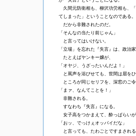
久間元防衛相も、柳沢功労相も、「
てしまった」ということなのである。
だから非難されたのだ。
「そんなの当たり前じゃん」
と言ってはいけない。
「立場」を忘れた『失言』は、政治家
たとえばヤンキー嬢が、
「オヤジ、うざったいんだよ！」
と罵声を浴びせても、世間は眉をひ
ところが同じセリフを、深窓のご令
「まァ、なんてことを！」
非難される。
すなわち『失言』になる。
女子高をつかまえて、酔っぱらいが
「おッ、でっけぇオッパイだな」
と言っても、たわごとですまされる