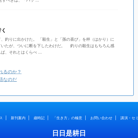
べきは、「ハッ ...
行く
、釣りに出かけた。 「殺生」と「孫の喜び」を秤（はかり）に
ていたが、ついに断を下したわけだ。 釣りの殺生はもちろん感
、それとはくらべ ...
れるのか？
語なのだ
ス
新刊案内
歳時記
「生き方」の極意
お問い合わせ
講演・セ
日日是耕日