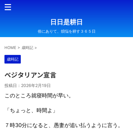
日日是耕日
俗にありて、煩悩を耕す３６５日
HOME
>
歳時記
>
歳時記
ベジタリアン宣言
投稿日：
2026年2月19日
このところ就寝時間が早い。
「ちょっと、時間よ」
７時30分になると、愚妻が追い払うように言う。