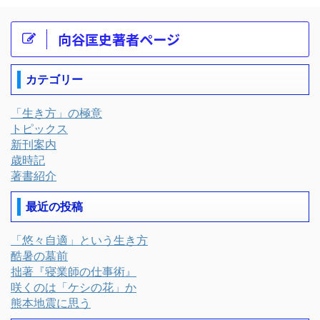
向谷匡史著者ページ
カテゴリー
「生き方」の極意
トピックス
新刊案内
歳時記
著書紹介
最近の投稿
「悠々自適」という生き方
酷暑の墓前
拙著『寝業師の仕事術』
咲くのは「ケシの花」か
熊本地震に思う