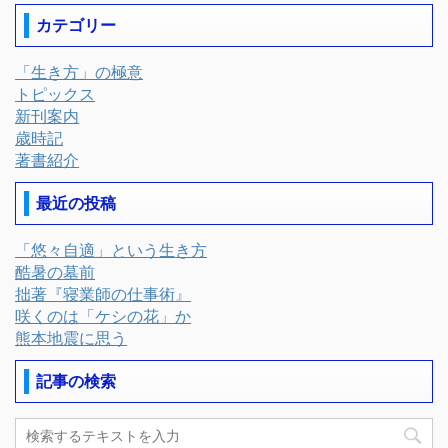
カテゴリー
「生き方」の極意
トピックス
新刊案内
歳時記
著書紹介
最近の投稿
「悠々自適」という生き方
酷暑の墓前
拙著『寝業師の仕事術』
咲くのは「ケシの花」か
熊本地震に思う
記事の検索