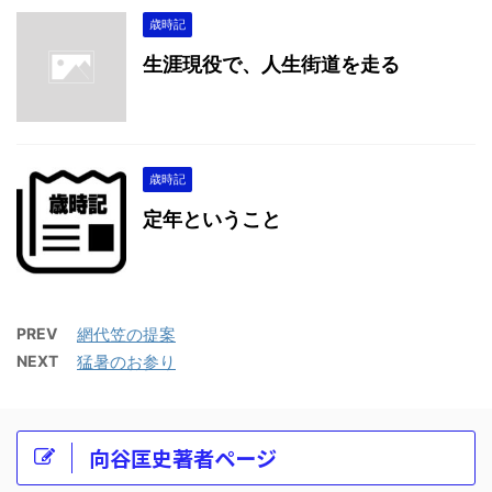
歳時記
生涯現役で、人生街道を走る
歳時記
定年ということ
PREV
網代笠の提案
NEXT
猛暑のお参り
向谷匡史著者ページ