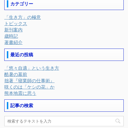
カテゴリー
「生き方」の極意
トピックス
新刊案内
歳時記
著書紹介
最近の投稿
「悠々自適」という生き方
酷暑の墓前
拙著『寝業師の仕事術』
咲くのは「ケシの花」か
熊本地震に思う
記事の検索