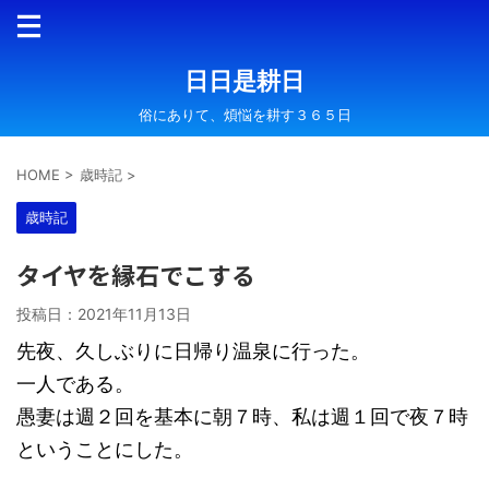
日日是耕日
俗にありて、煩悩を耕す３６５日
HOME
>
歳時記
>
歳時記
タイヤを縁石でこする
投稿日：
2021年11月13日
先夜、久しぶりに日帰り温泉に行った。
一人である。
愚妻は週２回を基本に朝７時、私は週１回で夜７時
ということにした。