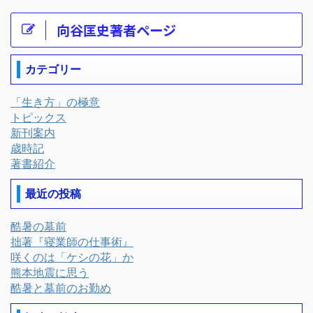
向谷匡史著者ページ
カテゴリー
「生き方」の極意
トピックス
新刊案内
歳時記
著書紹介
最近の投稿
酷暑の墓前
拙著『寝業師の仕事術』
咲くのは「ケシの花」か
熊本地震に思う
酷暑と墓前のお勤め