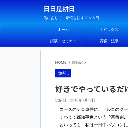
日日是耕日
俗にありて、煩悩を耕す３６５日
ホーム
トピックス
講演・セミナー
葬儀・法事
HOME
>
歳時記
>
歳時記
好きでやっているだ
投稿日：
2016年7月17日
ニースのテロ事件に、トルコのクー
くわえて都知事選という〝茶番劇〟
といっても、私は一日中パソコンに