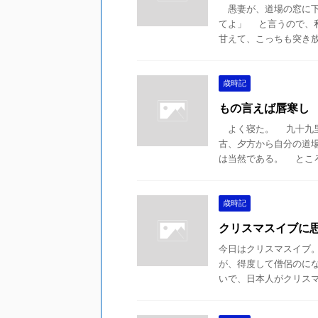
愚妻が、道場の窓に下
てよ」 と言うので、
甘えて、こっちも突き放す
歳時記
もの言えば唇寒し
よく寝た。 九十九里
古、夕方から自分の道
は当然である。 ところが
歳時記
クリスマスイブに
今日はクリスマスイブ
が、得度して僧侶のに
いで、日本人がクリスマス