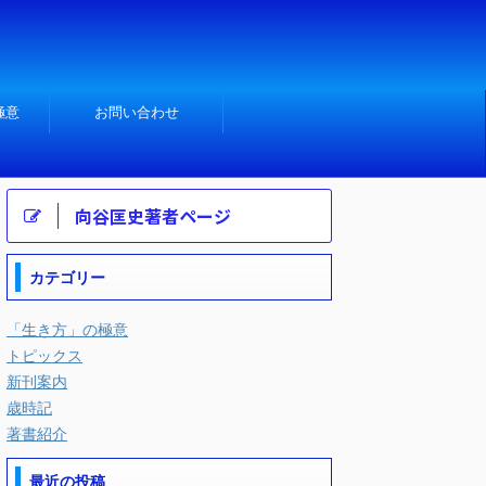
極意
お問い合わせ
向谷匡史著者ページ
カテゴリー
「生き方」の極意
トピックス
新刊案内
歳時記
著書紹介
最近の投稿