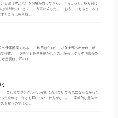
げる簾（すだれ）を何枚か買ってきた。 「ちょっと、取り付け
私は速射砲のごとく、こう言い返した。 「おう、甘えるところは
ところは突き放 ...
の仕事部屋である。 昨日は午前中、杉並支部へ出かけて稽
場で稽古。 ６時間も身体を動かしたのだから、ぐっすり眠るの
愚妻は、私のイ ...
思う
。 これまでジングルベルが街に流れていても気にならなかった
なった今年は、何とも耳について仕方がない。 宗教的な意味合
を祝うのではな ...