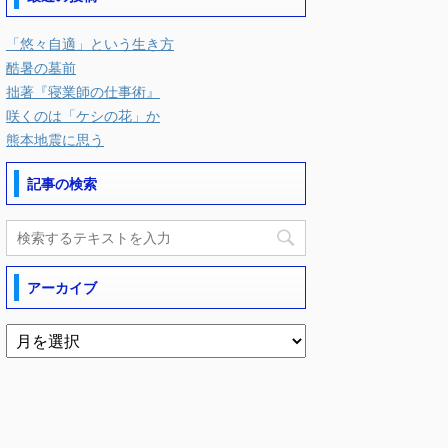
「悠々自適」という生き方
酷暑の墓前
拙著『寝業師の仕事術』
咲くのは「ケシの花」か
熊本地震に思う
記事の検索
アーカイブ