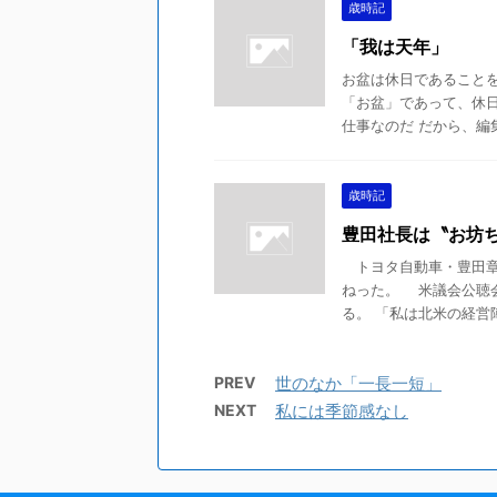
歳時記
「我は天年」
お盆は休日であること
「お盆」であって、休
仕事なのだ だから、編集
歳時記
豊田社長は〝お坊
トヨタ自動車・豊田章
ねった。 米議会公聴
る。 「私は北米の経営陣
PREV
世のなか「一長一短」
NEXT
私には季節感なし