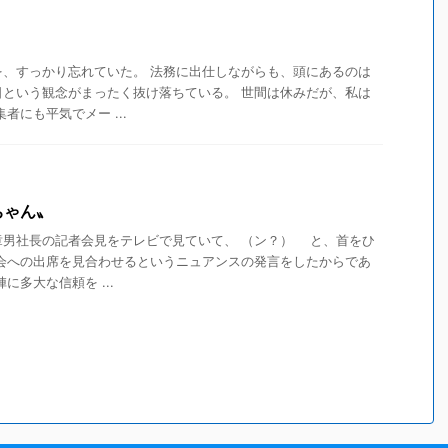
を、すっかり忘れていた。 法務に出仕しながらも、頭にあるのは
日という観念がまったく抜け落ちている。 世間は休みだが、私は
者にも平気でメー ...
ちゃん〟
男社長の記者会見をテレビで見ていて、 （ン？） と、首をひ
会への出席を見合わせるというニュアンスの発言をしたからであ
に多大な信頼を ...