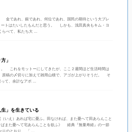
 金であれ、銀であれ、何位であれ、国民の期待という大プレ
リートはたいしたもんだと思う。 しかも、浅田真央もキム・ヨ
べて、私たち大 ...
り方」
。 これをモットーにしてきたが、ここ２週間ほど生活時間は
 原稿の〆切りに加えて雑用山積で、アゴが上がりそうだ。 そ
て、余計なアポ ...
人生」を生きている
宅（いえ）あれば宅に憂ふ。田なければ、また憂へて田あらんこと
けばまた憂へて宅あらんことを欲ふ》 経典『無量寿経』の一節
のとおり、 「 ...