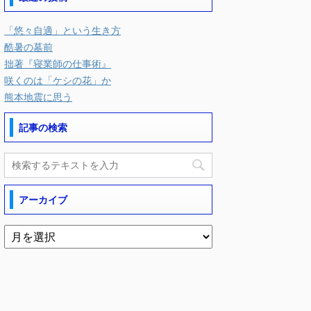
「悠々自適」という生き方
酷暑の墓前
拙著『寝業師の仕事術』
咲くのは「ケシの花」か
熊本地震に思う
記事の検索
アーカイブ