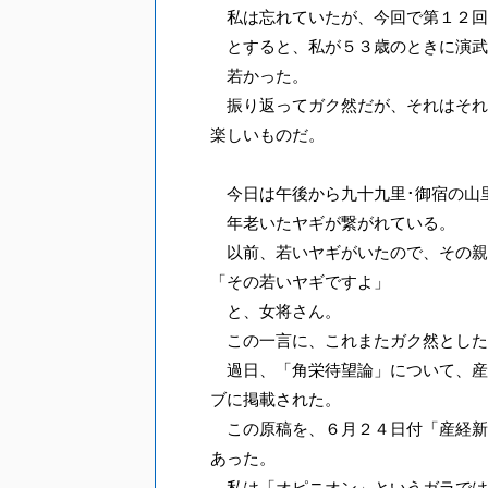
私は忘れていたが、今回で第１２回
とすると、私が５３歳のときに演武
若かった。
振り返ってガク然だが、それはそれ
楽しいものだ。
今日は午後から九十九里･御宿の山
年老いたヤギが繋がれている。
以前、若いヤギがいたので、その親
「その若いヤギですよ」
と、女将さん。
この一言に、これまたガク然とした
過日、「角栄待望論」について、産
ブに掲載された。
この原稿を、６月２４日付「産経新
あった。
私は「オピニオン」というガラでは