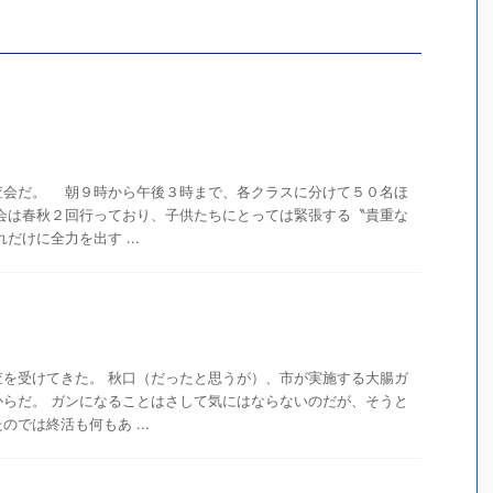
会だ。 朝９時から午後３時まで、各クラスに分けて５０名ほ
会は春秋２回行っており、子供たちにとっては緊張する〝貴重な
けに全力を出す ...
査を受けてきた。 秋口（だったと思うが）、市が実施する大腸ガ
からだ。 ガンになることはさして気にはならないのだが、そうと
では終活も何もあ ...