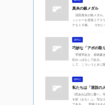
歳時記
真央の銀メダル
浅田真央が銀メダル。
ッシャーを背負うアス
ナも１９歳。 それにくら
歳時記
巧妙な「アポの取
早寝早起き、原稿書き
乱れっぱなしである。
して、こういうときに限っ
歳時記
私たちは「逆説の
《田あれば田に憂へ、
を欲（おも）ふ。宅な
である。 意味はおわかり