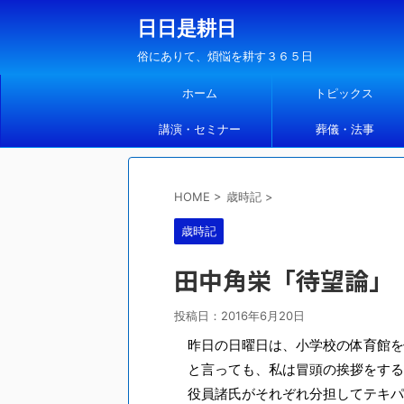
日日是耕日
俗にありて、煩悩を耕す３６５日
ホーム
トピックス
講演・セミナー
葬儀・法事
HOME
>
歳時記
>
歳時記
田中角栄「待望論」
投稿日：
2016年6月20日
昨日の日曜日は、小学校の体育館を
と言っても、私は冒頭の挨拶をする
役員諸氏がそれぞれ分担してテキパ