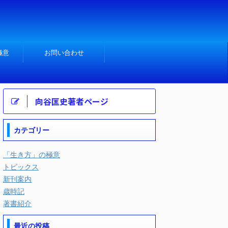
極意
お問い合わせ
向谷匡史著者ページ
カテゴリー
「生き方」の極意
トピックス
新刊案内
歳時記
著書紹介
最近の投稿