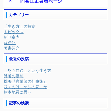
向谷匡史著者ページ
カテゴリー
「生き方」の極意
トピックス
新刊案内
歳時記
著書紹介
最近の投稿
「悠々自適」という生き方
酷暑の墓前
拙著『寝業師の仕事術』
咲くのは「ケシの花」か
熊本地震に思う
記事の検索