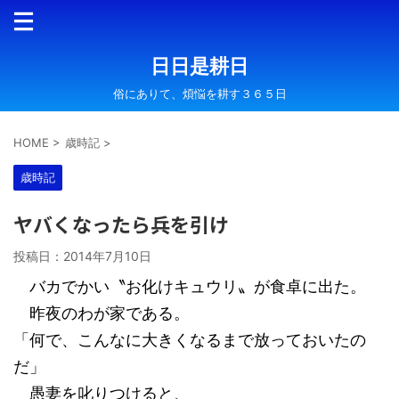
日日是耕日
俗にありて、煩悩を耕す３６５日
HOME
>
歳時記
>
歳時記
ヤバくなったら兵を引け
投稿日：
2014年7月10日
バカでかい〝お化けキュウリ〟が食卓に出た。
昨夜のわが家である。
「何で、こんなに大きくなるまで放っておいたの
だ」
愚妻を叱りつけると、