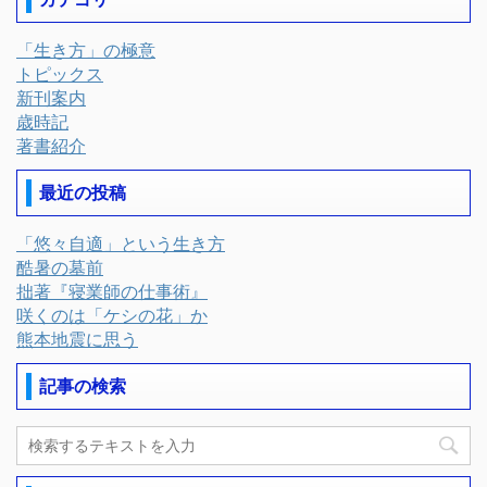
「生き方」の極意
トピックス
新刊案内
歳時記
著書紹介
最近の投稿
「悠々自適」という生き方
酷暑の墓前
拙著『寝業師の仕事術』
咲くのは「ケシの花」か
熊本地震に思う
記事の検索