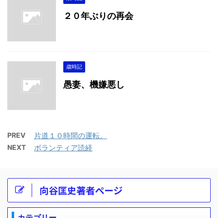
２０年ぶりの再会
歳時記
愚妻、機嫌悪し
PREV
片道１０時間の運転。
NEXT
ボランティア読経
向谷匡史著者ページ
カテゴリー