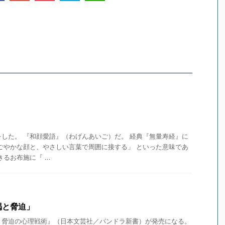
した。 『和顔愛語』（わげんあいご）だ。 経典『無量寿経』に
ごやかな顔と、やさしい言葉で周囲に接する」 といった意味であ
るお布施に『 ...
喝と脅迫」
脅迫の心理戦術』（日本文芸社／パンドラ新書）が発売になる。