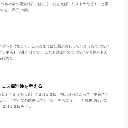
ワル社会の専売特許ではなく、たとえば「リストラだぞ！」と恫
と、私立中学に ...
 バタバタと忙しく、このままでは紅葉が終わってしまうのではない
ゴッホ展も12月21日まで。 これも見逃すのではないかと気をもん
めた ...
」に夫婦別姓を考える
１８７５（明治８）年２月１３日、明治政府によって「平民苗字
れた。 「すべての国民は苗字（姓）を名乗れ」 と義務づけたの
月１３日を「 ...