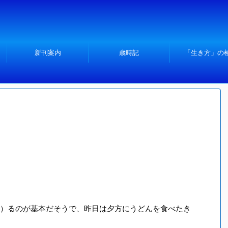
新刊案内
歳時記
「生き方」の
）るのが基本だそうで、昨日は夕方にうどんを食べたき