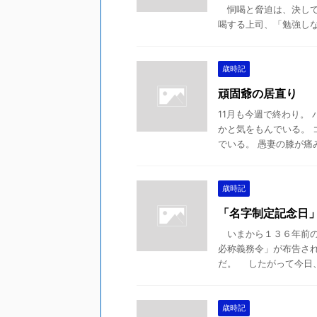
恫喝と脅迫は、決して
喝する上司、「勉強しない
歳時記
頑固爺の居直り
11月も今週で終わり。
かと気をもんでいる。 
でいる。 愚妻の膝が痛み始
歳時記
「名字制定記念日
いまから１３６年前の
必称義務令」が布告さ
だ。 したがって今日、２
歳時記