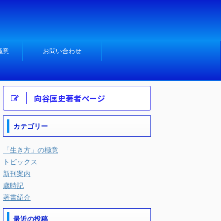
極意
お問い合わせ
向谷匡史著者ページ
カテゴリー
「生き方」の極意
トピックス
新刊案内
歳時記
著書紹介
最近の投稿