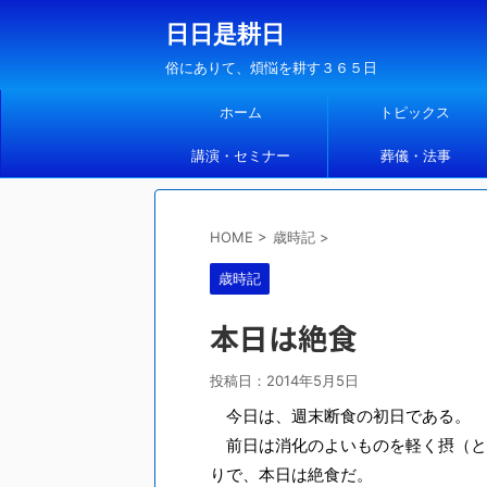
日日是耕日
俗にありて、煩悩を耕す３６５日
ホーム
トピックス
講演・セミナー
葬儀・法事
HOME
>
歳時記
>
歳時記
本日は絶食
投稿日：
2014年5月5日
今日は、週末断食の初日である。
前日は消化のよいものを軽く摂（と
りで、本日は絶食だ。