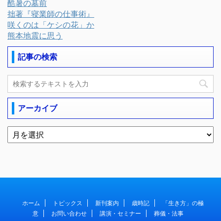
酷暑の墓前
拙著『寝業師の仕事術』
咲くのは「ケシの花」か
熊本地震に思う
記事の検索
アーカイブ
ホーム
トピックス
新刊案内
歳時記
「生き方」の極
意
お問い合わせ
講演・セミナー
葬儀・法事