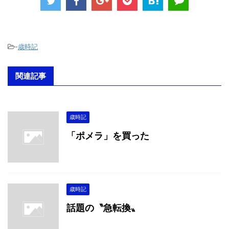
-
歳時記
関連記事
歳時記
「ポメラ」を買った
歳時記
話題の〝急転換〟