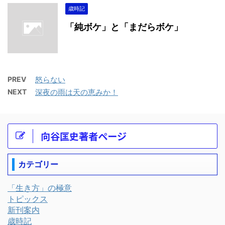
歳時記
「純ボケ」と「まだらボケ」
PREV
怒らない
NEXT
深夜の雨は天の恵みか！
向谷匡史著者ページ
カテゴリー
「生き方」の極意
トピックス
新刊案内
歳時記