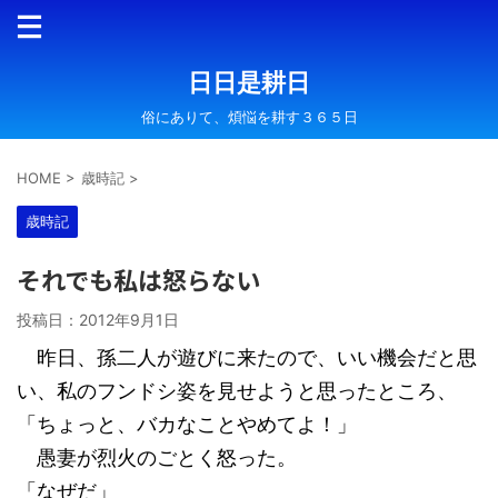
日日是耕日
俗にありて、煩悩を耕す３６５日
HOME
>
歳時記
>
歳時記
それでも私は怒らない
投稿日：
2012年9月1日
昨日、孫二人が遊びに来たので、いい機会だと思
い、私のフンドシ姿を見せようと思ったところ、
「ちょっと、バカなことやめてよ！」
愚妻が烈火のごとく怒った。
「なぜだ」