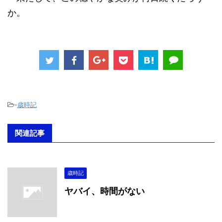
か。
-
歳時記
関連記事
歳時記
ヤバイ、時間がない