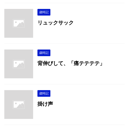
歳時記
リュックサック
歳時記
背伸びして、「痛テテテテ」
歳時記
掛け声