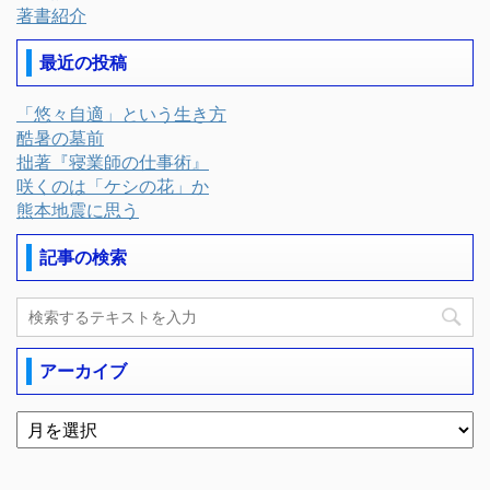
著書紹介
最近の投稿
「悠々自適」という生き方
酷暑の墓前
拙著『寝業師の仕事術』
咲くのは「ケシの花」か
熊本地震に思う
記事の検索
アーカイブ