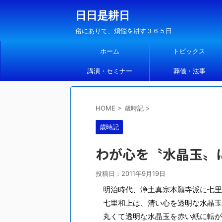
日日是耕日
俗にありて、煩悩を耕す３６５日
ホーム
トピックス
講演・セミナー
葬儀・法事
HOME
>
歳時記
>
歳時記
わが心を〝水晶玉〟
投稿日：
2011年9月19日
明治時代、浄土真宗本願寺派に七里
七里和上は、清い心を透明な水晶玉
丸くて透明な水晶玉を赤い紙に転が