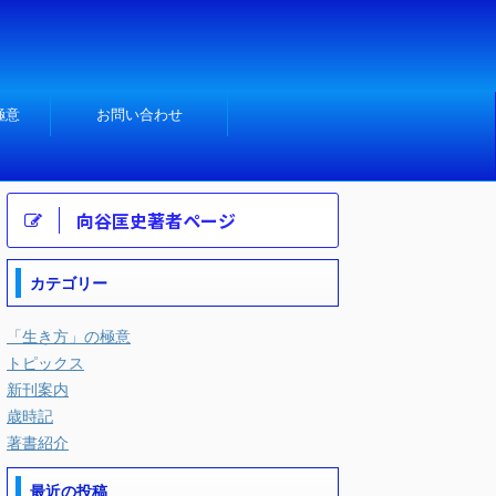
極意
お問い合わせ
向谷匡史著者ページ
カテゴリー
「生き方」の極意
トピックス
新刊案内
歳時記
著書紹介
最近の投稿