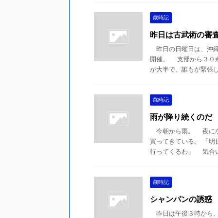
歳時記
昨日は古武術の審
昨日の日曜日は、沖縄
開催。 支部から３０
が大半で、誰もが緊張して
歳時記
雨が降り続くのだ
今朝から雨。 夜にな
買ってきている。 「
行ってくるわ」 気合いも
歳時記
シャンパンの誘惑
昨日は午後３時から、