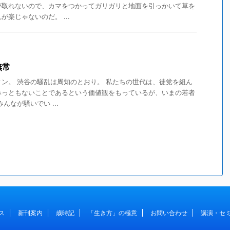
が取れないので、カマをつかってガリガリと地面を引っかいて草を
楽じゃないのだ。 ...
無常
ン。 渋谷の騒乱は周知のとおり。 私たちの世代は、徒党を組ん
みっともないことであるという価値観をもっているが、いまの若者
んなが騒いでい ...
ス
新刊案内
歳時記
「生き方」の極意
お問い合わせ
講演・セ