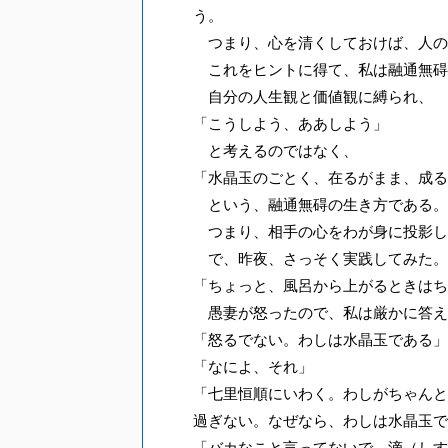
う。
つまり、心を清くしておけば、人の
これをヒントに得て、私は融通無碍
自分の人生観と価値観に縛られ、
「こうしよう、ああしよう」
と考えるのではなく、
「水晶玉のごとく、在るがまま、成る
という、融通無碍の生き方である。
つまり、相手の心をわが身に投影し
で、昨夜、さっそく実践してみた。
「ちょっと、風呂から上がるときはち
愚妻が怒ったので、私は厳かに答え
「怒るでない。わしは水晶玉である」
「なによ、それ」
「七里恒順にいわく。わしがちゃんと
過ぎない。なぜなら、わしは水晶玉で
「バカなこと言ってないで、滴（しす