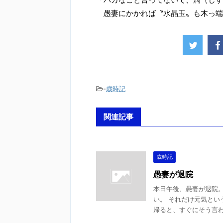
愚妻にかかれば〝水晶玉〟も木っ端
-
歳時記
関連記事
歳時記
愚妻が退院
本日午後、愚妻が退院。
い。 それだけ元気とい
帰ると、すぐにそう言われ