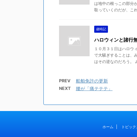
は地中の根っこの部分
取っていくのだが、これが
歳時記
ハロウィンと諸行
１０月３１日はハロウィ
で大騒ぎすることは、
はその逆なのだろう。 み
PREV
船舶免許の更新
NEXT
腰が「痛テテテ」
ホーム
トピック