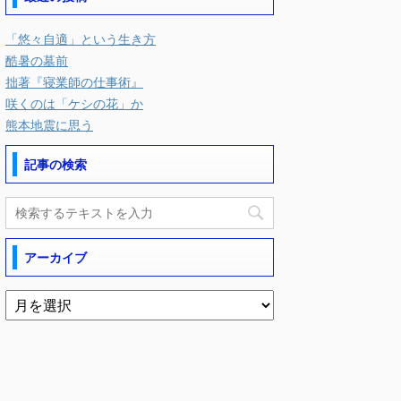
「悠々自適」という生き方
酷暑の墓前
拙著『寝業師の仕事術』
咲くのは「ケシの花」か
熊本地震に思う
記事の検索
アーカイブ