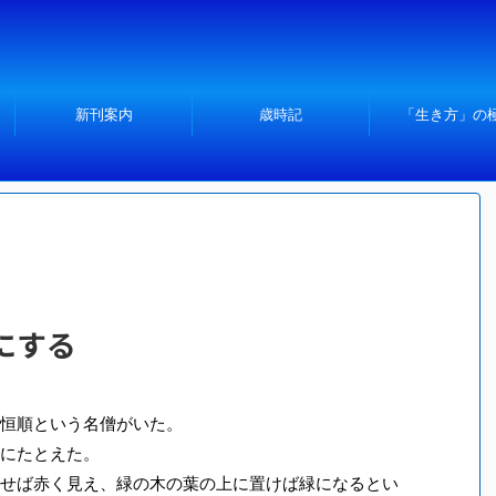
新刊案内
歳時記
「生き方」の
にする
恒順という名僧がいた。
にたとえた。
せば赤く見え、緑の木の葉の上に置けば緑になるとい