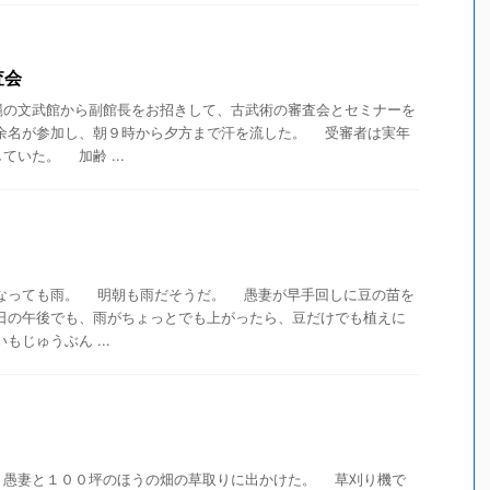
査会
の文武館から副館長をお招きして、古武術の審査会とセミナーを
余名が参加し、朝９時から夕方まで汗を流した。 受審者は実年
いた。 加齢 ...
っても雨。 明朝も雨だそうだ。 愚妻が早手回しに豆の苗を
明日の午後でも、雨がちょっとでも上がったら、豆だけでも植えに
じゅうぶん ...
愚妻と１００坪のほうの畑の草取りに出かけた。 草刈り機で