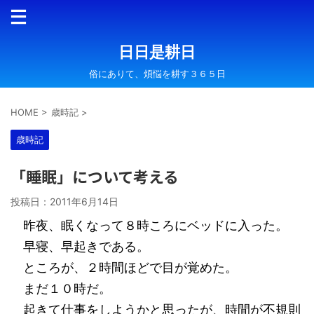
日日是耕日
俗にありて、煩悩を耕す３６５日
HOME
>
歳時記
>
歳時記
「睡眠」について考える
投稿日：
2011年6月14日
昨夜、眠くなって８時ころにベッドに入った。
早寝、早起きである。
ところが、２時間ほどで目が覚めた。
まだ１０時だ。
起きて仕事をしようかと思ったが、時間が不規則