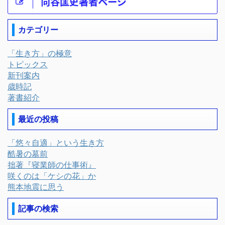
向谷匡史著者ページ
カテゴリー
「生き方」の極意
トピックス
新刊案内
歳時記
著書紹介
最近の投稿
「悠々自適」という生き方
酷暑の墓前
拙著『寝業師の仕事術』
咲くのは「ケシの花」か
熊本地震に思う
記事の検索