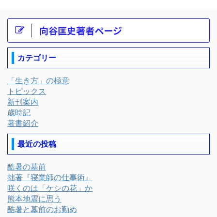
向谷匡史著者ページ
カテゴリー
「生き方」の極意
トピックス
新刊案内
歳時記
著書紹介
最近の投稿
酷暑の墓前
拙著『寝業師の仕事術』
咲くのは「ケシの花」か
熊本地震に思う
酷暑と墓前のお勤め