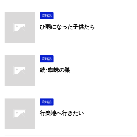
歳時記
ひ弱になった子供たち
歳時記
続･蜘蛛の巣
歳時記
行楽地へ行きたい