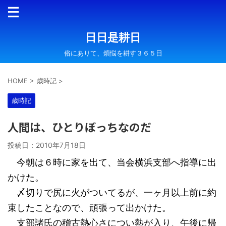
日日是耕日
俗にありて、煩悩を耕す３６５日
HOME
>
歳時記
>
歳時記
人間は、ひとりぼっちなのだ
投稿日：
2010年7月18日
今朝は６時に家を出て、当会横浜支部へ指導に出
かけた。
〆切りで尻に火がついてるが、一ヶ月以上前に約
束したことなので、頑張って出かけた。
支部諸氏の稽古熱心さについ熱が入り、午後に帰