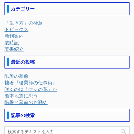
カテゴリー
「生き方」の極意
トピックス
新刊案内
歳時記
著書紹介
最近の投稿
酷暑の墓前
拙著『寝業師の仕事術』
咲くのは「ケシの花」か
熊本地震に思う
酷暑と墓前のお勤め
記事の検索