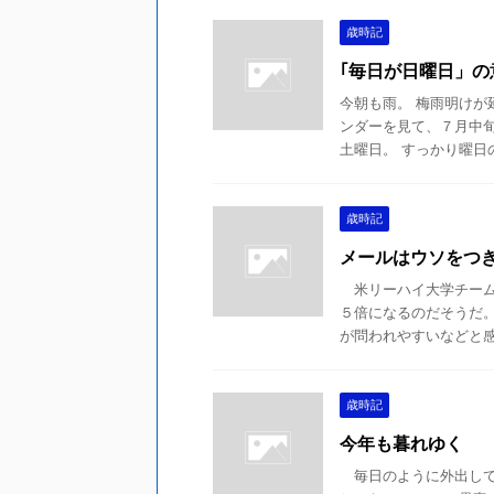
歳時記
｢毎日が日曜日」の
今朝も雨。 梅雨明けが
ンダーを見て、７月中
土曜日。 すっかり曜日の
歳時記
メールはウソをつ
米リーハイ大学チーム
５倍になるのだそうだ
が問われやすいなどと感じ
歳時記
今年も暮れゆく
毎日のように外出して