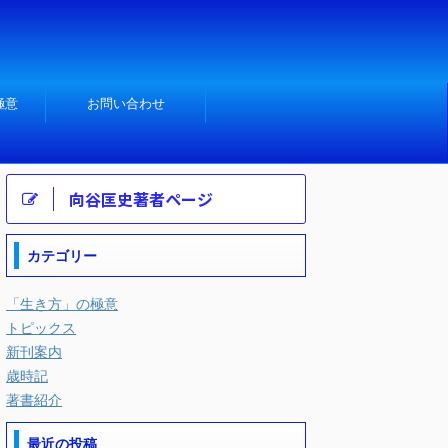
極意
お問い合わせ
向谷匡史著者ページ
カテゴリー
「生き方」の極意
トピックス
新刊案内
歳時記
著書紹介
最近の投稿