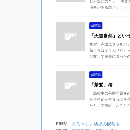
じゃないの？」 愚妻
用事があるのだ」 と、諭
歳時記
「天道自然」とい
昨夕、赤坂エクセルホ
新年会は３年ぶりだ。
勘案して役員に限ったのだ
歳時記
「茶髪」考
高校生の茶髪問題をめ
女子生徒が生まれつき
たとして提訴したことだ。
PREV
恐るべし、幼児の観察眼