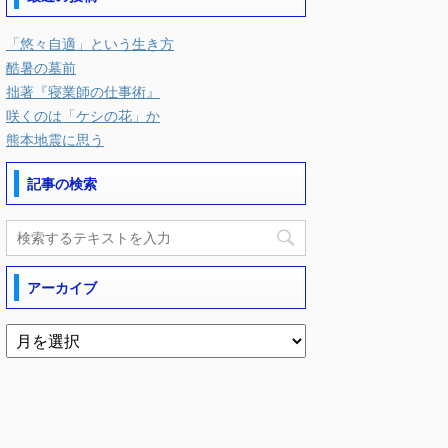
「悠々自適」という生き方
酷暑の墓前
拙著『寝業師の仕事術』
咲くのは「ケシの花」か
熊本地震に思う
記事の検索
アーカイブ