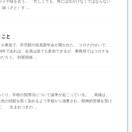
がイヤ味を言う。 「忙しくても、男には出かけなくてはならない
（さと）す ...
うこと
テル東急で、昇空館の役員新年会が開かれた。 コロナのせいで、
 例年であれば、会員は誰でも参加できるが、事務局ではコロナを
ろう。 利害関係 ...
ぐり、学校の指導法について論争が起こっている。 発端は、
茶色の頭髪を黒く染めるよう学校から強要され、精神的苦痛を受け
 生まれつきの ...