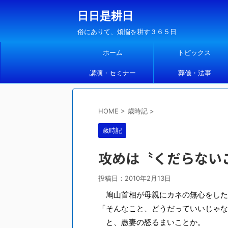
日日是耕日
俗にありて、煩悩を耕す３６５日
ホーム
トピックス
講演・セミナー
葬儀・法事
HOME
>
歳時記
>
歳時記
攻めは〝くだらない
投稿日：
2010年2月13日
鳩山首相が母親にカネの無心をした
「そんなこと、どうだっていいじゃな
と、愚妻の怒るまいことか。