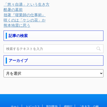
「悠々自適」という生き方
酷暑の墓前
拙著『寝業師の仕事術』
咲くのは「ケシの花」か
熊本地震に思う
記事の検索
アーカイブ
ホーム
トピックス
新刊案内
歳時記
「生き方」の極