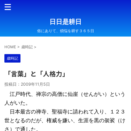
日日是耕日
俗にありて、煩悩を耕す３６５日
HOME
>
歳時記
>
歳時記
「言葉」と「人格力」
投稿日：
2009年11月5日
江戸時代、禅宗の高僧に仙崖（せんがい）という
人がいた。
日本最古の禅寺、聖福寺に請われて入り、１２３
世となるのだが、権威を嫌い、生涯を黒の袈裟（け
さ）で通した。