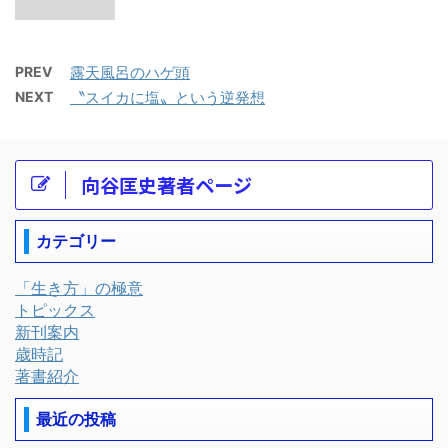
PREV
露天風呂のハゲ頭
NEXT
〝スイカに塩〟という逆発想
向谷匡史著者ページ
カテゴリー
「生き方」の極意
トピックス
新刊案内
歳時記
著書紹介
最近の投稿