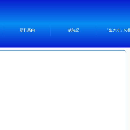
新刊案内
歳時記
「生き方」の