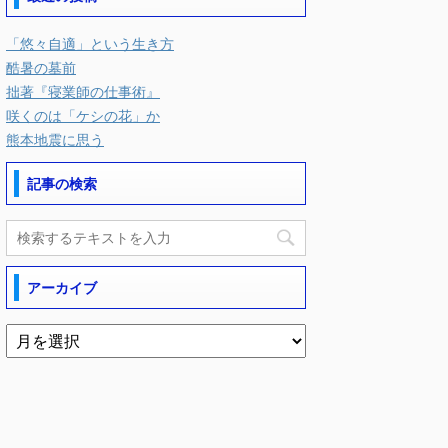
「悠々自適」という生き方
酷暑の墓前
拙著『寝業師の仕事術』
咲くのは「ケシの花」か
熊本地震に思う
記事の検索
アーカイブ