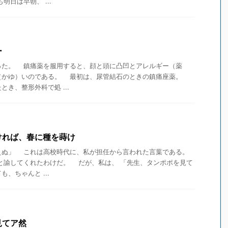
日は早朝、 ...
ー
た。 鎮痛薬を服用すると、顔と頭に凸凹とアレルギー（薬
（かゆ）いのである。 最初は、尿管結石のときの鎮痛座薬。
き、整形外科で処 ...
ければ、春に種を蒔け
えぬ」 これは高校時代に、私が担任から言われた言葉である。
と諭してくれたわけだ。 だが、私は、 「先生、タンポポを見て
、ちゃんと ...
見てア然