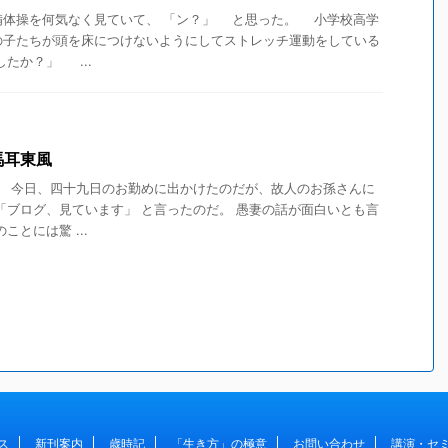
体操を何気なく見ていて、 「ン？」 と思った。 小学校高学
の子たちが頭を床につけないようにしてストレッチ運動をしている
たか？」 ...
馬耳東風
。 今日、四十九日のお勤めに出かけたのだが、故人のお孫さんに
「ブログ、見ています」 と言ったのだ。 愚妻の話が面白いとも言
ことには驚 ...
ス
新刊案内
歳時記
「生き方」の極意
お問い合わせ
講演・セ