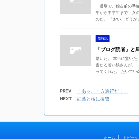
道場で、稽古前の準備
年から中学生まで、女
のだ。 「おい、どうかし
歳時記
「ブログ読者」と
驚いた。 本当に驚いた
当たる若い娘さんが、 
ってくれた。 たいていの
PREV
「あッ、一方通行だ！」
NEXT
紅葉と桜に復讐
ホーム
トピック