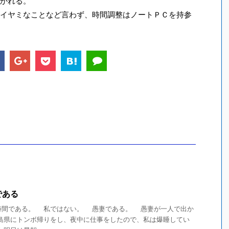
かれる。
イヤミなことなど言わず、時間調整はノートＰＣを持参
である
間である。 私ではない。 愚妻である。 愚妻が一人で出か
島県にトンボ帰りをし、夜中に仕事をしたので、私は爆睡してい