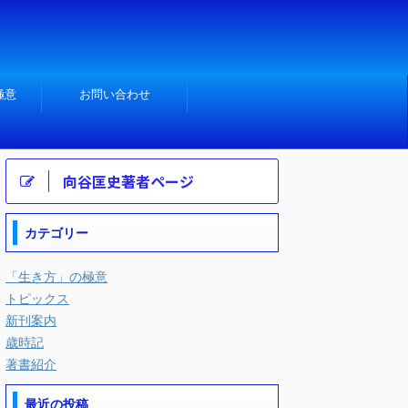
極意
お問い合わせ
向谷匡史著者ページ
カテゴリー
「生き方」の極意
トピックス
新刊案内
歳時記
著書紹介
最近の投稿