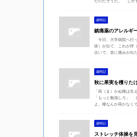
たのだそうだ。 しかも明
歳時記
鎮痛薬のアレルギ
今日、大学病院へ行っ
疹）が出て、これが痒
次いで、首に痛みが出たと
歳時記
秋に果実を穫りた
「蒔（ま）かぬ種は生
「もっと勉強しろ」 
よ。種なんか蒔かなくても
歳時記
ストレッチ体操を