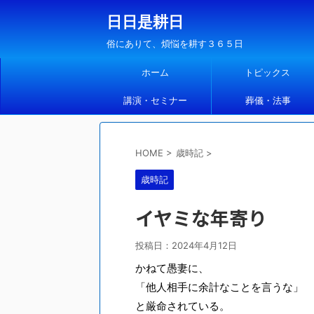
日日是耕日
俗にありて、煩悩を耕す３６５日
ホーム
トピックス
講演・セミナー
葬儀・法事
HOME
>
歳時記
>
歳時記
イヤミな年寄り
投稿日：
2024年4月12日
かねて愚妻に、
「他人相手に余計なことを言うな」
と厳命されている。