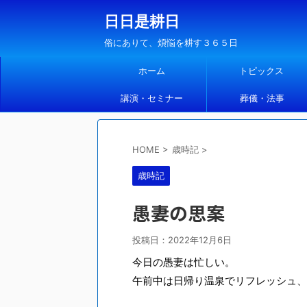
日日是耕日
俗にありて、煩悩を耕す３６５日
ホーム
トピックス
講演・セミナー
葬儀・法事
HOME
>
歳時記
>
歳時記
愚妻の思案
投稿日：
2022年12月6日
今日の愚妻は忙しい。
午前中は日帰り温泉でリフレッシュ、