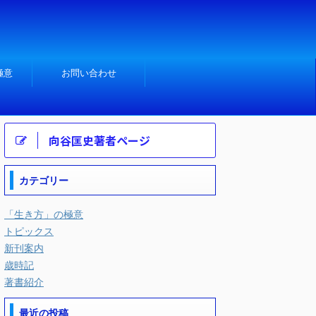
極意
お問い合わせ
向谷匡史著者ページ
カテゴリー
「生き方」の極意
トピックス
新刊案内
歳時記
著書紹介
最近の投稿