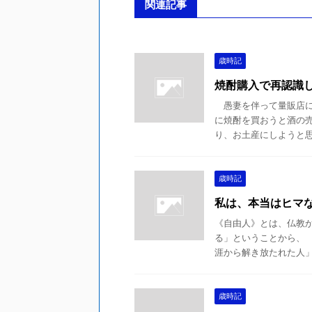
関連記事
歳時記
焼酎購入で再認識
愚妻を伴って量販店に
に焼酎を買おうと酒の
り、お土産にしようと思
歳時記
私は、本当はヒマ
《自由人》とは、仏教
る」ということから、 
涯から解き放たれた人」 
歳時記