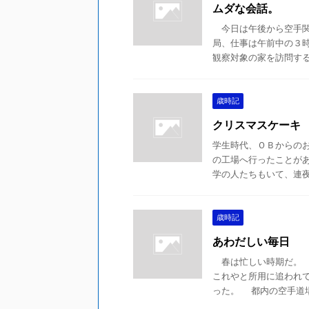
ムダな会話。
今日は午後から空手関
局、仕事は午前中の３
観察対象の家を訪問するの
歳時記
クリスマスケーキ
学生時代、ＯＢからの
の工場へ行ったことがあ
学の人たちもいて、連夜の
歳時記
あわだしい毎日
春は忙しい時期だ。 
これやと所用に追われ
った。 都内の空手道場を