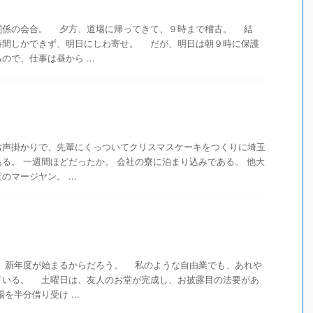
係の会合。 夕方、道場に帰ってきて、９時まで稽古。 結
時間しかできず、明日にしわ寄せ。 だが、明日は朝９時に保護
で、仕事は昼から ...
お声掛かりで、先輩にくっついてクリスマスケーキをつくりに埼玉
る。 一週間ほどだったか。 会社の寮に泊まり込みである。 他大
マージヤン。 ...
新年度が始まるからだろう。 私のような自由業でも、あれや
ている。 土曜日は、友人のお堂が完成し、お披露目の法要があ
半分借り受け ...