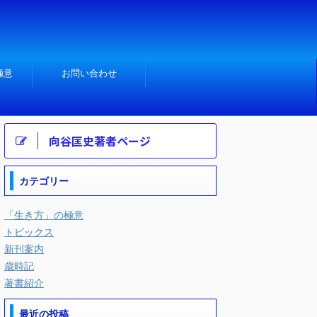
極意
お問い合わせ
向谷匡史著者ページ
カテゴリー
「生き方」の極意
トピックス
新刊案内
歳時記
著書紹介
最近の投稿