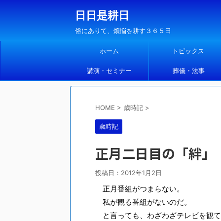
日日是耕日
俗にありて、煩悩を耕す３６５日
ホーム
トピックス
講演・セミナー
葬儀・法事
HOME
>
歳時記
>
歳時記
正月二日目の「絆」
投稿日：
2012年1月2日
正月番組がつまらない。
私が観る番組がないのだ。
と言っても、わざわざテレビを観て