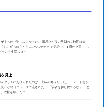
泉がすっかり楽しみになった。 風呂上がりの早朝の２時間は集中
付くし、朝っぱらからエンジンがかかる気分で、１日が充実してい
ういう生活スタイ ...
根を見よ
態がヤリ玉にあげられたのは、去年の師走だった。 テント村が
支援〟が連日ニュースで流された。 「弱者を切り捨てるな」 と
政権を取った民 ...