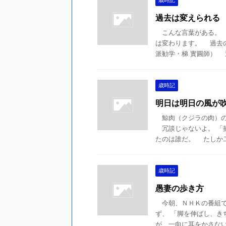
歳時記
過去は変えられる
こんな言葉がある。 
は変わります。 過去
派勧学・梯 實圓師） 過
歳時記
明日は明日の風が
鯨肉（クジラの肉）の
冗談じゃないよ。 「
たのは誰だ。 たしか二十
歳時記
愚妻の歩き方
今朝、ＮＨＫの番組で
ず、 「脚を伸ばし、
が、一向に耳をかさないの