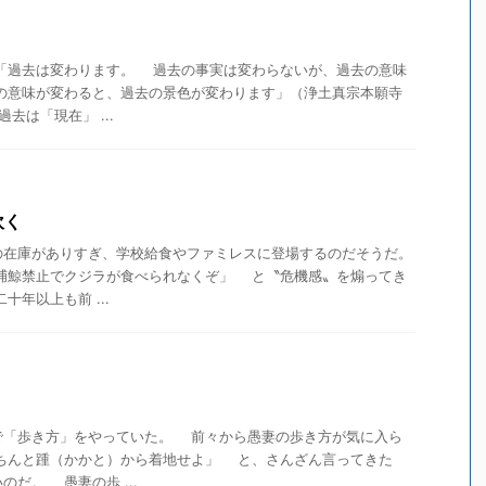
「過去は変わります。 過去の事実は変わらないが、過去の意味
の意味が変わると、過去の景色が変わります」（浄土真宗本願寺
去は「現在」 ...
吹く
在庫がありすぎ、学校給食やファミレスに登場するのだそうだ。
捕鯨禁止でクジラが食べられなくぞ」 と〝危機感〟を煽ってき
年以上も前 ...
「歩き方」をやっていた。 前々から愚妻の歩き方が気に入ら
きちんと踵（かかと）から着地せよ」 と、さんざん言ってきた
だ。 愚妻の歩 ...