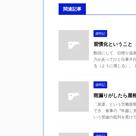
関連記事
歳時記
習慣化ということ
数回にして、日帰り温
力があってひと仕事片
る（ように感じる）。 ど
歳時記
雨漏りがしたら屋
「派遣」という労働形
でき、食事の〝年越し
いう世論の批判を受けて、