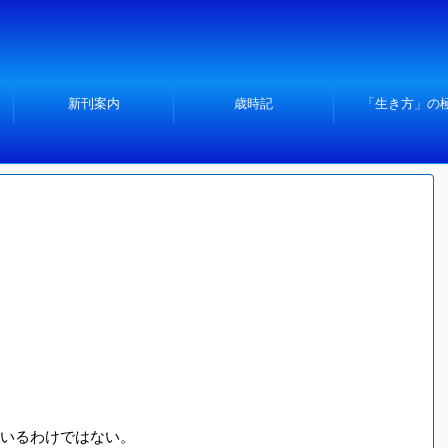
新刊案内
歳時記
「生き方」の
いるわけではない。