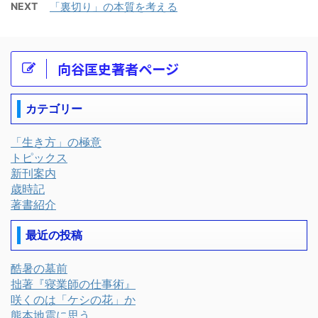
NEXT
「裏切り」の本質を考える
向谷匡史著者ページ
カテゴリー
「生き方」の極意
トピックス
新刊案内
歳時記
著書紹介
最近の投稿
酷暑の墓前
拙著『寝業師の仕事術』
咲くのは「ケシの花」か
熊本地震に思う