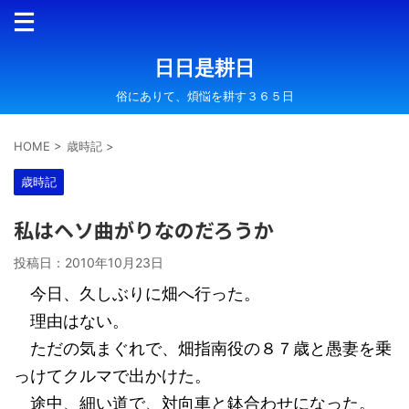
日日是耕日
俗にありて、煩悩を耕す３６５日
HOME
>
歳時記
>
歳時記
私はヘソ曲がりなのだろうか
投稿日：
2010年10月23日
今日、久しぶりに畑へ行った。
理由はない。
ただの気まぐれで、畑指南役の８７歳と愚妻を乗
っけてクルマで出かけた。
途中、細い道で、対向車と鉢合わせになった。