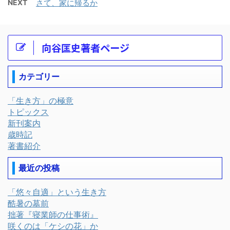
NEXT
さて、家に帰るか
向谷匡史著者ページ
カテゴリー
「生き方」の極意
トピックス
新刊案内
歳時記
著書紹介
最近の投稿
「悠々自適」という生き方
酷暑の墓前
拙著『寝業師の仕事術』
咲くのは「ケシの花」か