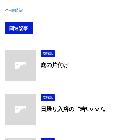
-
歳時記
関連記事
歳時記
庭の片付け
歳時記
日帰り入浴の〝若いパパ〟