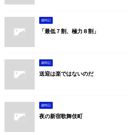
歳時記
「最低７割、極力８割」
歳時記
送迎は楽ではないのだ
歳時記
夜の新宿歌舞伎町