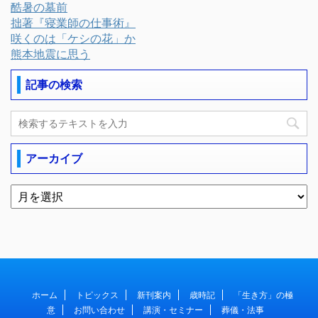
酷暑の墓前
拙著『寝業師の仕事術』
咲くのは「ケシの花」か
熊本地震に思う
記事の検索
アーカイブ
ホーム
トピックス
新刊案内
歳時記
「生き方」の極
意
お問い合わせ
講演・セミナー
葬儀・法事