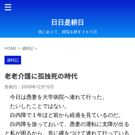
日日是耕日
俗にありて、煩悩を耕す３６５日
HOME
>
歳時記
>
歳時記
老老介護に孤独死の時代
投稿日：
2009年12月15日
今日は愚妻を大学病院へ連れて行った。
たいしたことではない。
白内障で１年ほど前から経過を見ているのだ。
白内障を放っておいて、愚妻の運転に支障が出る
と私が困るから、首に縄をつけて連れて行っている