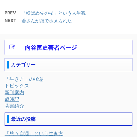
PREV
「転ばぬ先の杖」という人生観
NEXT
爺さんが畑でホメられた
向谷匡史著者ページ
カテゴリー
「生き方」の極意
トピックス
新刊案内
歳時記
著書紹介
最近の投稿
「悠々自適」という生き方