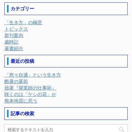
カテゴリー
「生き方」の極意
トピックス
新刊案内
歳時記
著書紹介
最近の投稿
「悠々自適」という生き方
酷暑の墓前
拙著『寝業師の仕事術』
咲くのは「ケシの花」か
熊本地震に思う
記事の検索