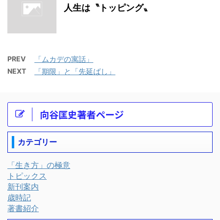
人生は〝トッピング〟
PREV
「ムカデの寓話」
NEXT
「期限」と「先延ばし」
向谷匡史著者ページ
カテゴリー
「生き方」の極意
トピックス
新刊案内
歳時記
著書紹介