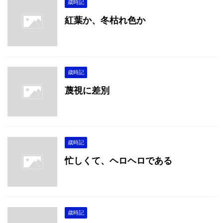
歳時記
紅葉か、冬枯れ色か
歳時記
蔑視に差別
歳時記
忙しくて、ヘロヘロである
歳時記