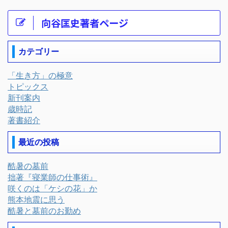
向谷匡史著者ページ
カテゴリー
「生き方」の極意
トピックス
新刊案内
歳時記
著書紹介
最近の投稿
酷暑の墓前
拙著『寝業師の仕事術』
咲くのは「ケシの花」か
熊本地震に思う
酷暑と墓前のお勤め