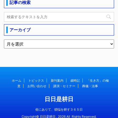
記事の検索
アーカイブ
ホーム
トピックス
新刊案内
歳時記
「生き方」の極
意
お問い合わせ
講演・セミナー
葬儀・法事
日日是耕日
俗にありて、煩悩を耕す３６５日
Copyright© 日日是耕日 , 2026 All Rights Reserved.