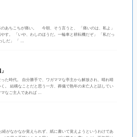
のあちこちが痛い。 今朝、そう言うと、 「痛いのは、私よ」
やす。 「いや、わしのほうだ。一輪車と耕耘機だぞ」 「私だっ
だ」 「 ...
因」
なった時代。 自分勝手で、ワガママな亭主から解放され、晴れ晴
いく。 結構なことだと思う一方、葬儀で熟年の未亡人と話してい
なご主人であれば ...
経がなかなか覚えられず、紙に書いて覚えようというわけであ