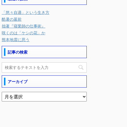
「悠々自適」という生き方
酷暑の墓前
拙著『寝業師の仕事術』
咲くのは「ケシの花」か
熊本地震に思う
記事の検索
アーカイブ