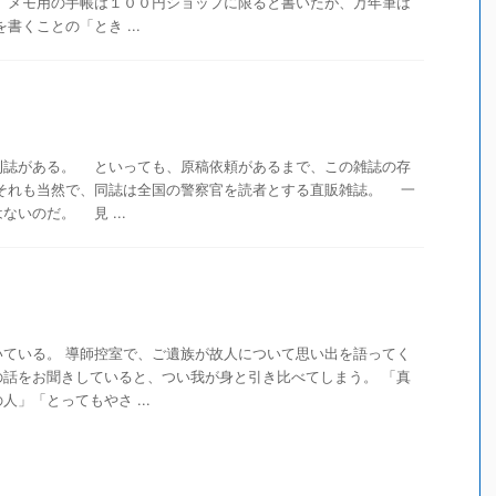
、メモ用の手帳は１００円ショップに限ると書いたが、万年筆は
くことの「とき ...
誌がある。 といっても、原稿依頼があるまで、この雑誌の存
それも当然で、同誌は全国の警察官を読者とする直販雑誌。 一
いのだ。 見 ...
いている。 導師控室で、ご遺族が故人について思い出を語ってく
の話をお聞きしていると、つい我が身と引き比べてしまう。 「真
」「とってもやさ ...