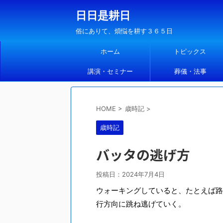
日日是耕日
俗にありて、煩悩を耕す３６５日
ホーム
トピックス
講演・セミナー
葬儀・法事
HOME
>
歳時記
>
歳時記
バッタの逃げ方
投稿日：
2024年7月4日
ウォーキングしていると、たとえば路
行方向に跳ね逃げていく。