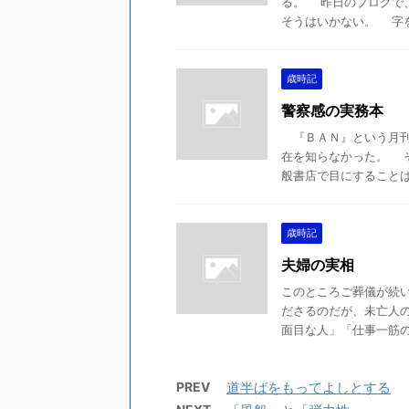
る。 昨日のブログで
そうはいかない。 字を書
歳時記
警察感の実務本
『ＢＡＮ』という月刊
在を知らなかった。 
般書店で目にすることはな
歳時記
夫婦の実相
このところご葬儀が続
ださるのだが、未亡人
面目な人」「仕事一筋の人
PREV
道半ばをもってよしとする