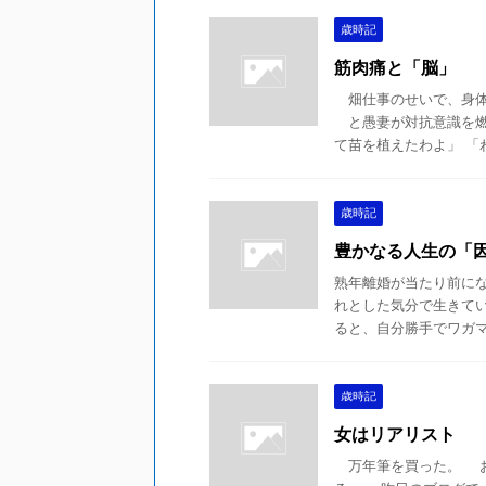
歳時記
筋肉痛と「脳」
畑仕事のせいで、身体
と愚妻が対抗意識を燃
て苗を植えたわよ」 「わし
歳時記
豊かなる人生の「
熟年離婚が当たり前に
れとした気分で生きて
ると、自分勝手でワガママ
歳時記
女はリアリスト
万年筆を買った。 お