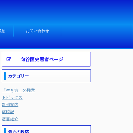
極意
お問い合わせ
向谷匡史著者ページ
カテゴリー
「生き方」の極意
トピックス
新刊案内
歳時記
著書紹介
最近の投稿