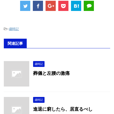
-
歳時記
関連記事
歳時記
葬儀と左腰の激痛
歳時記
進退に窮したら、居直るべし