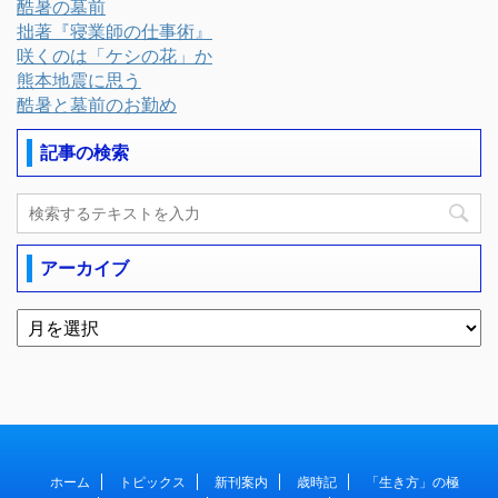
酷暑の墓前
拙著『寝業師の仕事術』
咲くのは「ケシの花」か
熊本地震に思う
酷暑と墓前のお勤め
記事の検索
アーカイブ
ホーム
トピックス
新刊案内
歳時記
「生き方」の極