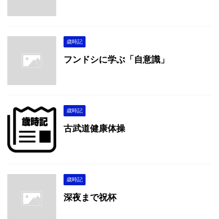
歳時記
フンドシに学ぶ「自意識」
歳時記
古武道健康体操
歳時記
深夜まで祝杯