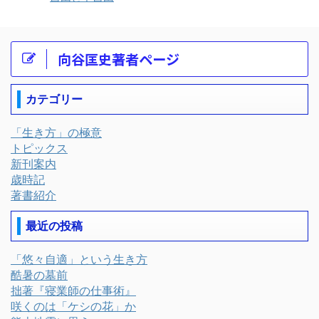
向谷匡史著者ページ
カテゴリー
「生き方」の極意
トピックス
新刊案内
歳時記
著書紹介
最近の投稿
「悠々自適」という生き方
酷暑の墓前
拙著『寝業師の仕事術』
咲くのは「ケシの花」か