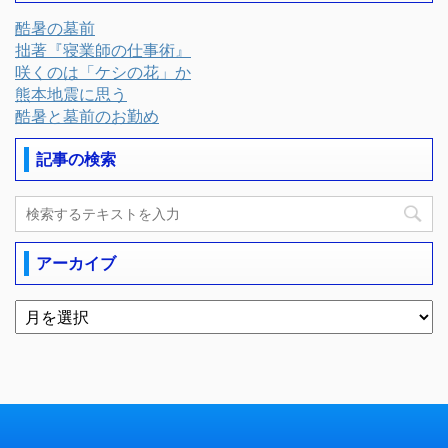
酷暑の墓前
拙著『寝業師の仕事術』
咲くのは「ケシの花」か
熊本地震に思う
酷暑と墓前のお勤め
記事の検索
アーカイブ